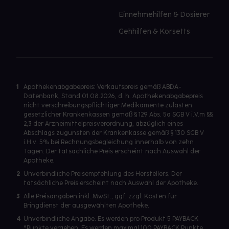
Einnehmehilfen & Dosierer
Gehhilfen & Korsetts
1
Apothekenabgabepreis: Verkaufspreis gemäß ABDA-
Datenbank, Stand 01.08.2026, d. h. Apothekenabgabepreis
nicht verschreibungspflichtiger Medikamente zulasten
gesetzlicher Krankenkassen gemäß § 129 Abs. 5a SGB V i.V.m §§
2,3 der Arzneimittelpreisverordnung, abzüglich eines
Abschlags zugunsten der Krankenkasse gemäß § 130 SGB V
i.H.v. 5% bei Rechnungsbegleichung innerhalb von zehn
Tagen. Der tatsächliche Preis erscheint nach Auswahl der
Apotheke.
2
Unverbindliche Preisempfehlung des Herstellers. Der
tatsächliche Preis erscheint nach Auswahl der Apotheke.
3
Alle Preisangaben inkl. MwSt., ggf. zzgl. Kosten für
Bringdienst der ausgewählten Apotheke.
4
Unverbindliche Angabe. Es werden pro Produkt 5 PAYBACK
°Punkte vergeben. Es werden maximal 100 PAYBACK Punkte