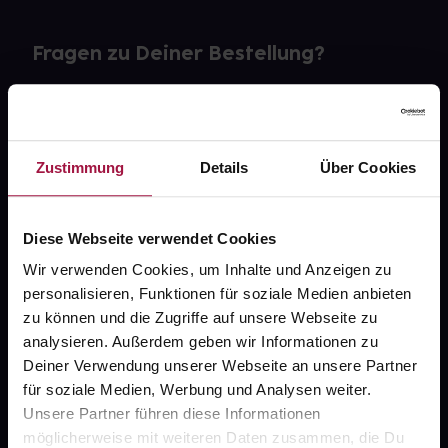
Fragen zu Deiner Bestellung?
Kontakt
FAQ
Zustimmung
Details
Über Cookies
Widerrufsformular
Diese Webseite verwendet Cookies
Wir verwenden Cookies, um Inhalte und Anzeigen zu
personalisieren, Funktionen für soziale Medien anbieten
gesund.de
zu können und die Zugriffe auf unsere Webseite zu
analysieren. Außerdem geben wir Informationen zu
Über uns
Deiner Verwendung unserer Webseite an unsere Partner
Karriere
für soziale Medien, Werbung und Analysen weiter.
Unsere Partner führen diese Informationen
Newsletter
möglicherweise mit weiteren Daten zusammen, die Du