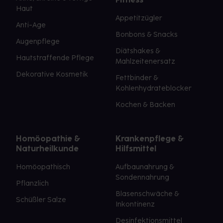
Haut
Appetitzügler
Anti-Age
Bonbons & Snacks
Augenpflege
Diätshakes &
Hautstraffende Pflege
Mahlzeitenersatz
Dekorative Kosmetik
Fettbinder &
Kohlenhydrateblocker
Kochen & Backen
Homöopathie &
Krankenpflege &
Naturheilkunde
Hilfsmittel
Homöopathisch
Aufbaunahrung &
Sondennahrung
Pflanzlich
Blasenschwäche &
Schüßler Salze
Inkontinenz
Desinfektionsmittel