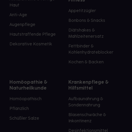
Haut
Appetitzügler
Anti-Age
Bonbons & Snacks
Augenpflege
Diätshakes &
Hautstraffende Pflege
Mahlzeitenersatz
Dekorative Kosmetik
Fettbinder &
Kohlenhydrateblocker
Kochen & Backen
Homöopathie &
Krankenpflege &
Naturheilkunde
Hilfsmittel
Homöopathisch
Aufbaunahrung &
Sondennahrung
Pflanzlich
Blasenschwäche &
Schüßler Salze
Inkontinenz
Desinfektionsmittel