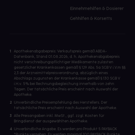
Einnehmehilfen & Dosierer
Gehhilfen & Korsetts
1
Apothekenabgabepreis: Verkaufspreis gemäß ABDA-
Datenbank, Stand 01.08.2026, d. h. Apothekenabgabepreis
nicht verschreibungspflichtiger Medikamente zulasten
gesetzlicher Krankenkassen gemäß § 129 Abs. 5a SGB V i.V.m §§
2,3 der Arzneimittelpreisverordnung, abzüglich eines
Abschlags zugunsten der Krankenkasse gemäß § 130 SGB V
i.H.v. 5% bei Rechnungsbegleichung innerhalb von zehn
Tagen. Der tatsächliche Preis erscheint nach Auswahl der
Apotheke.
2
Unverbindliche Preisempfehlung des Herstellers. Der
tatsächliche Preis erscheint nach Auswahl der Apotheke.
3
Alle Preisangaben inkl. MwSt., ggf. zzgl. Kosten für
Bringdienst der ausgewählten Apotheke.
4
Unverbindliche Angabe. Es werden pro Produkt 5 PAYBACK
°Punkte vergeben. Es werden maximal 100 PAYBACK Punkte