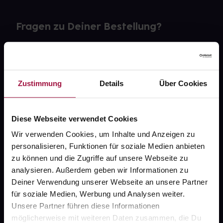
Fragen zu Deiner Bestellung?
Kontakt
FAQ
Zustimmung
Details
Über Cookies
Widerrufsformular
Diese Webseite verwendet Cookies
Wir verwenden Cookies, um Inhalte und Anzeigen zu
personalisieren, Funktionen für soziale Medien anbieten
gesund.de
zu können und die Zugriffe auf unsere Webseite zu
analysieren. Außerdem geben wir Informationen zu
Über uns
Deiner Verwendung unserer Webseite an unsere Partner
Karriere
für soziale Medien, Werbung und Analysen weiter.
Unsere Partner führen diese Informationen
Newsletter
möglicherweise mit weiteren Daten zusammen, die Du