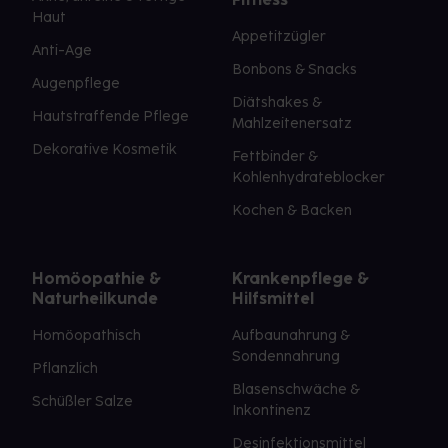
Haut
Appetitzügler
Anti-Age
Bonbons & Snacks
Augenpflege
Diätshakes &
Hautstraffende Pflege
Mahlzeitenersatz
Dekorative Kosmetik
Fettbinder &
Kohlenhydrateblocker
Kochen & Backen
Homöopathie &
Krankenpflege &
Naturheilkunde
Hilfsmittel
Homöopathisch
Aufbaunahrung &
Sondennahrung
Pflanzlich
Blasenschwäche &
Schüßler Salze
Inkontinenz
Desinfektionsmittel