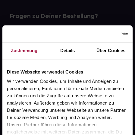
Fragen zu Deiner Bestellung?
Kontakt
FAQ
Zustimmung
Details
Über Cookies
Widerrufsformular
Diese Webseite verwendet Cookies
Wir verwenden Cookies, um Inhalte und Anzeigen zu
personalisieren, Funktionen für soziale Medien anbieten
gesund.de
zu können und die Zugriffe auf unsere Webseite zu
analysieren. Außerdem geben wir Informationen zu
Über uns
Deiner Verwendung unserer Webseite an unsere Partner
Karriere
für soziale Medien, Werbung und Analysen weiter.
Unsere Partner führen diese Informationen
Newsletter
möglicherweise mit weiteren Daten zusammen, die Du