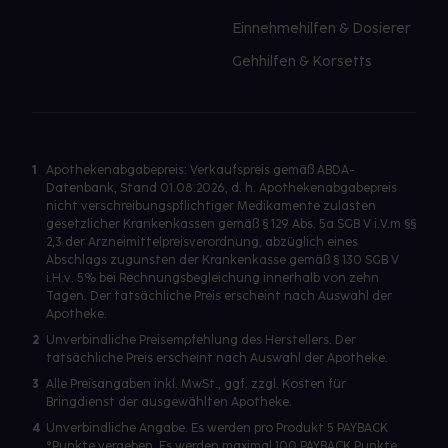
Einnehmehilfen & Dosierer
Gehhilfen & Korsetts
1
Apothekenabgabepreis: Verkaufspreis gemäß ABDA-
Datenbank, Stand 01.08.2026, d. h. Apothekenabgabepreis
nicht verschreibungspflichtiger Medikamente zulasten
gesetzlicher Krankenkassen gemäß § 129 Abs. 5a SGB V i.V.m §§
2,3 der Arzneimittelpreisverordnung, abzüglich eines
Abschlags zugunsten der Krankenkasse gemäß § 130 SGB V
i.H.v. 5% bei Rechnungsbegleichung innerhalb von zehn
Tagen. Der tatsächliche Preis erscheint nach Auswahl der
Apotheke.
2
Unverbindliche Preisempfehlung des Herstellers. Der
tatsächliche Preis erscheint nach Auswahl der Apotheke.
3
Alle Preisangaben inkl. MwSt., ggf. zzgl. Kosten für
Bringdienst der ausgewählten Apotheke.
4
Unverbindliche Angabe. Es werden pro Produkt 5 PAYBACK
°Punkte vergeben. Es werden maximal 100 PAYBACK Punkte