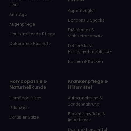
Haut
Appetitzügler
Anti-Age
Bonbons & Snacks
Augenpflege
Diätshakes &
Hautstraffende Pflege
Mahlzeitenersatz
Dekorative Kosmetik
Fettbinder &
Kohlenhydrateblocker
Kochen & Backen
Homöopathie &
Krankenpflege &
Naturheilkunde
Hilfsmittel
Homöopathisch
Aufbaunahrung &
Sondennahrung
Pflanzlich
Blasenschwäche &
Schüßler Salze
Inkontinenz
Desinfektionsmittel