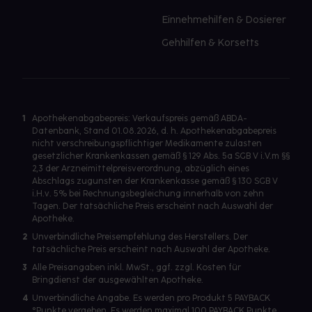
Einnehmehilfen & Dosierer
Gehhilfen & Korsetts
1
Apothekenabgabepreis: Verkaufspreis gemäß ABDA-
Datenbank, Stand 01.08.2026, d. h. Apothekenabgabepreis
nicht verschreibungspflichtiger Medikamente zulasten
gesetzlicher Krankenkassen gemäß § 129 Abs. 5a SGB V i.V.m §§
2,3 der Arzneimittelpreisverordnung, abzüglich eines
Abschlags zugunsten der Krankenkasse gemäß § 130 SGB V
i.H.v. 5% bei Rechnungsbegleichung innerhalb von zehn
Tagen. Der tatsächliche Preis erscheint nach Auswahl der
Apotheke.
2
Unverbindliche Preisempfehlung des Herstellers. Der
tatsächliche Preis erscheint nach Auswahl der Apotheke.
3
Alle Preisangaben inkl. MwSt., ggf. zzgl. Kosten für
Bringdienst der ausgewählten Apotheke.
4
Unverbindliche Angabe. Es werden pro Produkt 5 PAYBACK
°Punkte vergeben. Es werden maximal 100 PAYBACK Punkte