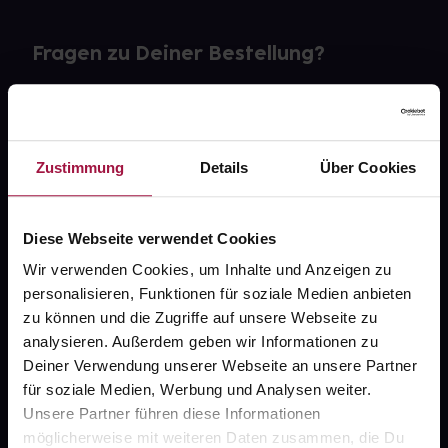
Fragen zu Deiner Bestellung?
Kontakt
FAQ
Zustimmung
Details
Über Cookies
Widerrufsformular
Diese Webseite verwendet Cookies
Wir verwenden Cookies, um Inhalte und Anzeigen zu
personalisieren, Funktionen für soziale Medien anbieten
gesund.de
zu können und die Zugriffe auf unsere Webseite zu
analysieren. Außerdem geben wir Informationen zu
Über uns
Deiner Verwendung unserer Webseite an unsere Partner
Karriere
für soziale Medien, Werbung und Analysen weiter.
Unsere Partner führen diese Informationen
Newsletter
möglicherweise mit weiteren Daten zusammen, die Du