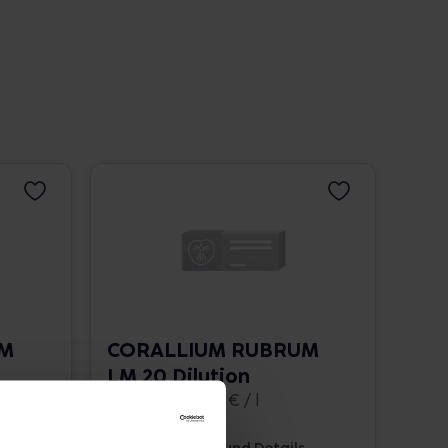
UM
CORALLIUM RUBRUM
LM 20 Dilution
10 ml • 1.662,00 € / l