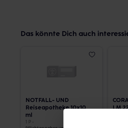
Das könnte Dich auch interessi
NOTFALL- UND
CORA
Reiseapotheke 10x10
LM 22
ml
10 ml •
1 P •