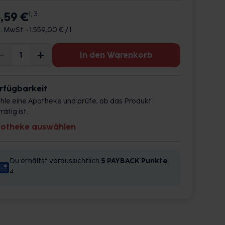
5,59 €
1, 3
l. MwSt. •
1.559,00 € / l
In den Warenkorb
rfügbarkeit
hle eine Apotheke und prüfe, ob das Produkt
rätig ist.
otheke auswählen
Du erhältst voraussichtlich
5 PAYBACK
Punkte
4