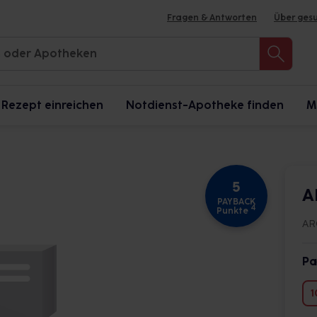
Fragen & Antworten
Über ges
Rezept einreichen
Notdienst-Apotheke finden
M
5
A
PAYBACK
4
Punkte
AR
Pa
1