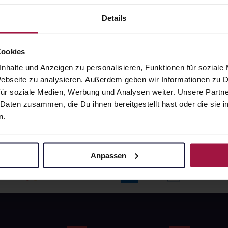
angaben und Details
Pflichtangaben und Details
6
€
17,66
€
Details
1, 3
1, 3
Cookies
nhalte und Anzeigen zu personalisieren, Funktionen für soziale
 Webseite zu analysieren. Außerdem geben wir Informationen zu
ür soziale Medien, Werbung und Analysen weiter. Unsere Partne
 Daten zusammen, die Du ihnen bereitgestellt hast oder die si
n.
Anpassen