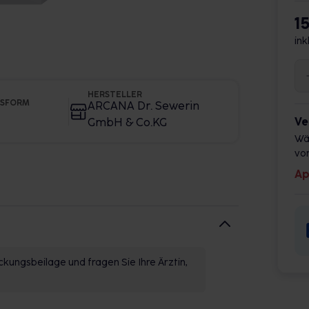
1
ink
HERSTELLER
GSFORM
ARCANA Dr. Sewerin
Ve
GmbH & Co.KG
Wä
vor
Ap
kungsbeilage und fragen Sie Ihre Ärztin,