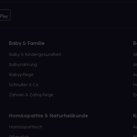
Baby & Familie
B
Baby & Kindergesundheit
A
Babynahrung
A
Babypflege
A
Schnuller & Co.
H
Zahnen & Zahnpflege
D
Homöopathie & Naturheilkunde
K
Homöopathisch
A