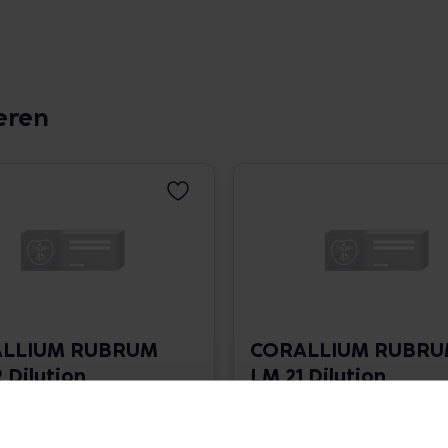
eren
LLIUM RUBRUM
CORALLIUM RUBR
 Dilution
LM 21 Dilution
 1.766,00 € / l
10 ml • 1.766,00 € / l