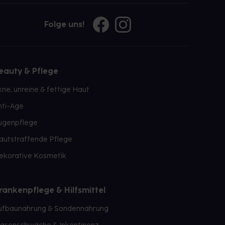
Folge uns!
eauty & Pflege
kne, unreine & fettige Haut
nti-Age
ugenpflege
autstraffende Pflege
ekorative Kosmetik
rankenpflege & Hilfsmittel
ufbaunahrung & Sondennahrung