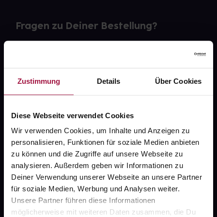
Fragen zu Deiner Bestellung?
Kontakt
FAQ
Zustimmung
Details
Über Cookies
Widerrufsformular
Diese Webseite verwendet Cookies
Wir verwenden Cookies, um Inhalte und Anzeigen zu
personalisieren, Funktionen für soziale Medien anbieten
gesund.de
zu können und die Zugriffe auf unsere Webseite zu
analysieren. Außerdem geben wir Informationen zu
Über uns
Deiner Verwendung unserer Webseite an unsere Partner
Karriere
für soziale Medien, Werbung und Analysen weiter.
Unsere Partner führen diese Informationen
Newsletter
möglicherweise mit weiteren Daten zusammen, die Du