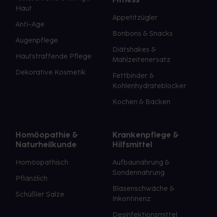
Haut
Appetitzügler
Anti-Age
Bonbons & Snacks
Augenpflege
Diätshakes &
Hautstraffende Pflege
Mahlzeitenersatz
Dekorative Kosmetik
Fettbinder &
Kohlenhydrateblocker
Kochen & Backen
Homöopathie &
Krankenpflege &
Naturheilkunde
Hilfsmittel
Homöopathisch
Aufbaunahrung &
Sondennahrung
Pflanzlich
Blasenschwäche &
Schüßler Salze
Inkontinenz
Desinfektionsmittel