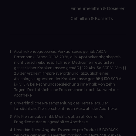
Einnehmehilfen & Dosierer
Gehhilfen & Korsetts
1
Apothekenabgabepreis: Verkaufspreis gemäß ABDA-
Datenbank, Stand 01.08.2026, d. h. Apothekenabgabepreis
nicht verschreibungspflichtiger Medikamente zulasten
gesetzlicher Krankenkassen gemäß § 129 Abs. 5a SGB V i.V.m §§
2,3 der Arzneimittelpreisverordnung, abzüglich eines
Abschlags zugunsten der Krankenkasse gemäß § 130 SGB V
i.H.v. 5% bei Rechnungsbegleichung innerhalb von zehn
Tagen. Der tatsächliche Preis erscheint nach Auswahl der
Apotheke.
2
Unverbindliche Preisempfehlung des Herstellers. Der
tatsächliche Preis erscheint nach Auswahl der Apotheke.
3
Alle Preisangaben inkl. MwSt., ggf. zzgl. Kosten für
Bringdienst der ausgewählten Apotheke.
4
Unverbindliche Angabe. Es werden pro Produkt 5 PAYBACK
°Punkte vergeben. Es werden maximal 100 PAYBACK Punkte