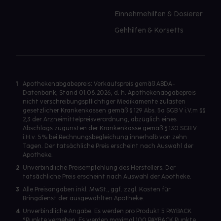
Einnehmehilfen & Dosierer
Gehhilfen & Korsetts
1
Apothekenabgabepreis: Verkaufspreis gemäß ABDA-
Datenbank, Stand 01.08.2026, d. h. Apothekenabgabepreis
nicht verschreibungspflichtiger Medikamente zulasten
gesetzlicher Krankenkassen gemäß § 129 Abs. 5a SGB V i.V.m §§
2,3 der Arzneimittelpreisverordnung, abzüglich eines
Abschlags zugunsten der Krankenkasse gemäß § 130 SGB V
i.H.v. 5% bei Rechnungsbegleichung innerhalb von zehn
Tagen. Der tatsächliche Preis erscheint nach Auswahl der
Apotheke.
2
Unverbindliche Preisempfehlung des Herstellers. Der
tatsächliche Preis erscheint nach Auswahl der Apotheke.
3
Alle Preisangaben inkl. MwSt., ggf. zzgl. Kosten für
Bringdienst der ausgewählten Apotheke.
4
Unverbindliche Angabe. Es werden pro Produkt 5 PAYBACK
°Punkte vergeben. Es werden maximal 100 PAYBACK Punkte