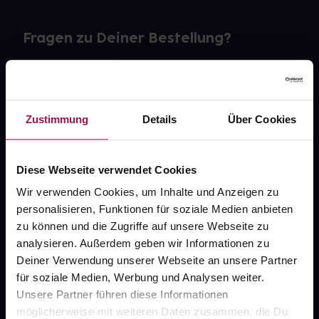
Fragen zu Deiner Bestellung?
Kontakt
FAQ
Zustimmung
Details
Über Cookies
Widerrufsformular
Diese Webseite verwendet Cookies
Wir verwenden Cookies, um Inhalte und Anzeigen zu
personalisieren, Funktionen für soziale Medien anbieten
gesund.de
zu können und die Zugriffe auf unsere Webseite zu
analysieren. Außerdem geben wir Informationen zu
Über uns
Deiner Verwendung unserer Webseite an unsere Partner
Karriere
für soziale Medien, Werbung und Analysen weiter.
Unsere Partner führen diese Informationen
Newsletter
möglicherweise mit weiteren Daten zusammen, die Du