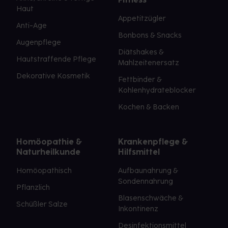
Haut
Appetitzügler
Anti-Age
Bonbons & Snacks
Augenpflege
Diätshakes &
Hautstraffende Pflege
Mahlzeitenersatz
Dekorative Kosmetik
Fettbinder &
Kohlenhydrateblocker
Kochen & Backen
Homöopathie &
Krankenpflege &
Naturheilkunde
Hilfsmittel
Homöopathisch
Aufbaunahrung &
Sondennahrung
Pflanzlich
Blasenschwäche &
Schüßler Salze
Inkontinenz
Desinfektionsmittel