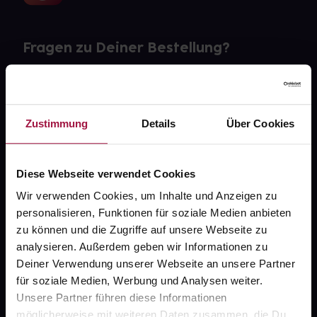
Fragen zu Deiner Bestellung?
Kontakt
FAQ
Zustimmung
Details
Über Cookies
Widerrufsformular
Diese Webseite verwendet Cookies
Wir verwenden Cookies, um Inhalte und Anzeigen zu
personalisieren, Funktionen für soziale Medien anbieten
gesund.de
zu können und die Zugriffe auf unsere Webseite zu
analysieren. Außerdem geben wir Informationen zu
Über uns
Deiner Verwendung unserer Webseite an unsere Partner
Karriere
für soziale Medien, Werbung und Analysen weiter.
Unsere Partner führen diese Informationen
Newsletter
möglicherweise mit weiteren Daten zusammen, die Du