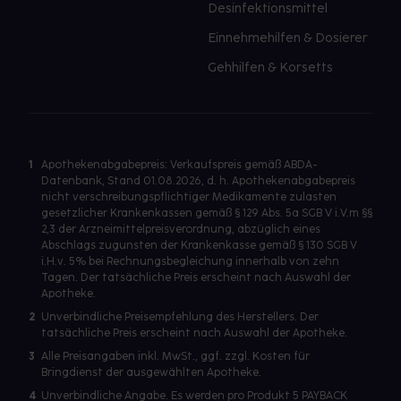
Desinfektionsmittel
Einnehmehilfen & Dosierer
Gehhilfen & Korsetts
1
Apothekenabgabepreis: Verkaufspreis gemäß ABDA-
Datenbank, Stand 01.08.2026, d. h. Apothekenabgabepreis
nicht verschreibungspflichtiger Medikamente zulasten
gesetzlicher Krankenkassen gemäß § 129 Abs. 5a SGB V i.V.m §§
2,3 der Arzneimittelpreisverordnung, abzüglich eines
Abschlags zugunsten der Krankenkasse gemäß § 130 SGB V
i.H.v. 5% bei Rechnungsbegleichung innerhalb von zehn
Tagen. Der tatsächliche Preis erscheint nach Auswahl der
Apotheke.
2
Unverbindliche Preisempfehlung des Herstellers. Der
tatsächliche Preis erscheint nach Auswahl der Apotheke.
3
Alle Preisangaben inkl. MwSt., ggf. zzgl. Kosten für
Bringdienst der ausgewählten Apotheke.
4
Unverbindliche Angabe. Es werden pro Produkt 5 PAYBACK