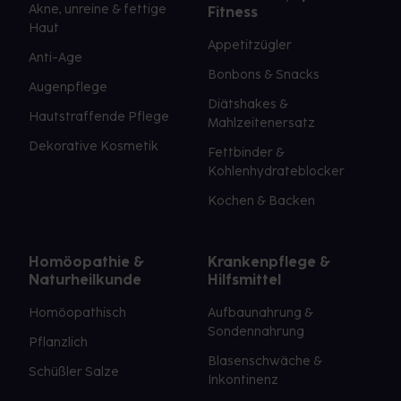
Akne, unreine & fettige
Fitness
Haut
Appetitzügler
Anti-Age
Bonbons & Snacks
Augenpflege
Diätshakes &
Hautstraffende Pflege
Mahlzeitenersatz
Dekorative Kosmetik
Fettbinder &
Kohlenhydrateblocker
Kochen & Backen
Homöopathie &
Krankenpflege &
Naturheilkunde
Hilfsmittel
Homöopathisch
Aufbaunahrung &
Sondennahrung
Pflanzlich
Blasenschwäche &
Schüßler Salze
Inkontinenz