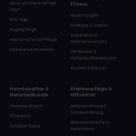
Akne, unreine & fettige
Fitness
Haut
Appetitzügler
Anti-Age
Bonbons & Snacks
Augenpflege
Diätshakes &
Hautstraffende Pflege
Mahlzeitenersatz
Dekorative Kosmetik
Fettbinder &
Kohlenhydrateblocker
Kochen & Backen
Homöopathie &
Krankenpflege &
Naturheilkunde
Hilfsmittel
Homöopathisch
Aufbaunahrung &
Sondennahrung
Pflanzlich
Blasenschwäche &
Schüßler Salze
Inkontinenz