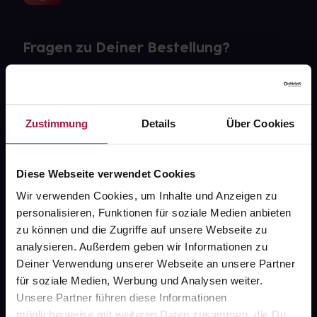
Fragen zu Deiner Bestellung?
Kontakt
FAQ
Zustimmung
Details
Über Cookies
Widerrufsformular
Diese Webseite verwendet Cookies
Wir verwenden Cookies, um Inhalte und Anzeigen zu
personalisieren, Funktionen für soziale Medien anbieten
gesund.de
zu können und die Zugriffe auf unsere Webseite zu
analysieren. Außerdem geben wir Informationen zu
Über uns
Deiner Verwendung unserer Webseite an unsere Partner
Karriere
für soziale Medien, Werbung und Analysen weiter.
Unsere Partner führen diese Informationen
Newsletter
möglicherweise mit weiteren Daten zusammen, die Du