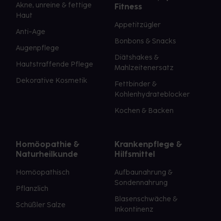
Akne, unreine & fettige
Fitness
Haut
Appetitzügler
Anti-Age
Bonbons & Snacks
Augenpflege
Diätshakes &
Hautstraffende Pflege
Mahlzeitenersatz
Dekorative Kosmetik
Fettbinder &
Kohlenhydrateblocker
Kochen & Backen
Homöopathie &
Krankenpflege &
Naturheilkunde
Hilfsmittel
Homöopathisch
Aufbaunahrung &
Sondennahrung
Pflanzlich
Blasenschwäche &
Schüßler Salze
Inkontinenz