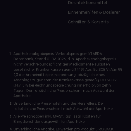
Desinfektionsmittel
Einnehmehilfen & Dosierer
Gehhilfen & Korsetts
1
Apothekenabgabepreis: Verkaufspreis gemäß ABDA-
Datenbank, Stand 01.08.2026, d. h. Apothekenabgabepreis
nicht verschreibungspflichtiger Medikamente zulasten
gesetzlicher Krankenkassen gemäß § 129 Abs. 5a SGB V i.V.m §§
2,3 der Arzneimittelpreisverordnung, abzüglich eines
Abschlags zugunsten der Krankenkasse gemäß § 130 SGB V
i.H.v. 5% bei Rechnungsbegleichung innerhalb von zehn
Tagen. Der tatsächliche Preis erscheint nach Auswahl der
Apotheke.
2
Unverbindliche Preisempfehlung des Herstellers. Der
tatsächliche Preis erscheint nach Auswahl der Apotheke.
3
Alle Preisangaben inkl. MwSt., ggf. zzgl. Kosten für
Bringdienst der ausgewählten Apotheke.
4
Unverbindliche Angabe. Es werden pro Produkt 5 PAYBACK