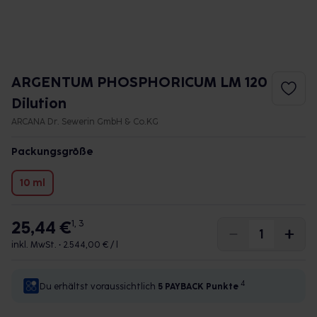
ARGENTUM PHOSPHORICUM LM 120
Dilution
ARCANA Dr. Sewerin GmbH & Co.KG
Packungsgröße
10 ml
25,44 €
1, 3
inkl. MwSt. •
2.544,00 € / l
4
Du erhältst voraussichtlich
5 PAYBACK
Punkte