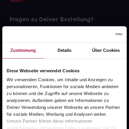
Fragen zu Deiner Bestellung?
Kontakt
FAQ
Zustimmung
Details
Über Cookies
Widerrufsformular
Diese Webseite verwendet Cookies
Wir verwenden Cookies, um Inhalte und Anzeigen zu
personalisieren, Funktionen für soziale Medien anbieten
gesund.de
zu können und die Zugriffe auf unsere Webseite zu
analysieren. Außerdem geben wir Informationen zu
Über uns
Deiner Verwendung unserer Webseite an unsere Partner
Karriere
für soziale Medien, Werbung und Analysen weiter.
Unsere Partner führen diese Informationen
Newsletter
möglicherweise mit weiteren Daten zusammen, die Du