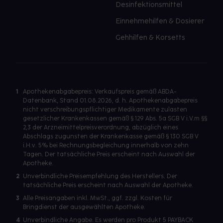
Desinfektionsmittel
Einnehmehilfen & Dosierer
Gehhilfen & Korsetts
1
Apothekenabgabepreis: Verkaufspreis gemäß ABDA-
Datenbank, Stand 01.08.2026, d. h. Apothekenabgabepreis
nicht verschreibungspflichtiger Medikamente zulasten
gesetzlicher Krankenkassen gemäß § 129 Abs. 5a SGB V i.V.m §§
2,3 der Arzneimittelpreisverordnung, abzüglich eines
Abschlags zugunsten der Krankenkasse gemäß § 130 SGB V
i.H.v. 5% bei Rechnungsbegleichung innerhalb von zehn
Tagen. Der tatsächliche Preis erscheint nach Auswahl der
Apotheke.
2
Unverbindliche Preisempfehlung des Herstellers. Der
tatsächliche Preis erscheint nach Auswahl der Apotheke.
3
Alle Preisangaben inkl. MwSt., ggf. zzgl. Kosten für
Bringdienst der ausgewählten Apotheke.
4
Unverbindliche Angabe. Es werden pro Produkt 5 PAYBACK