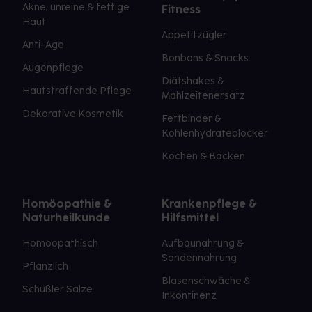
Akne, unreine & fettige
Fitness
Haut
Appetitzügler
Anti-Age
Bonbons & Snacks
Augenpflege
Diätshakes &
Hautstraffende Pflege
Mahlzeitenersatz
Dekorative Kosmetik
Fettbinder &
Kohlenhydrateblocker
Kochen & Backen
Homöopathie &
Krankenpflege &
Naturheilkunde
Hilfsmittel
Homöopathisch
Aufbaunahrung &
Sondennahrung
Pflanzlich
Blasenschwäche &
Schüßler Salze
Inkontinenz