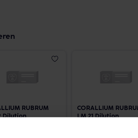
eren
LLIUM RUBRUM
CORALLIUM RUBR
 Dilution
LM 21 Dilution
 1.766,00 € / l
10 ml • 1.766,00 € / l