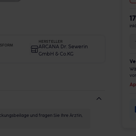
1
ink
HERSTELLER
GSFORM
ARCANA Dr. Sewerin
GmbH & Co.KG
Ve
Wä
vor
Ap
kungsbeilage und fragen Sie Ihre Ärztin,