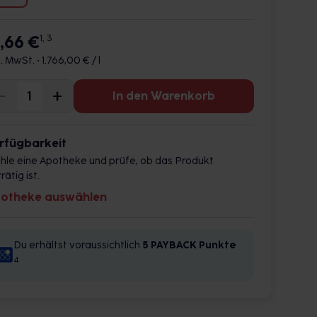
7,66 €
1, 3
l. MwSt. •
1.766,00 € / l
In den Warenkorb
rfügbarkeit
hle eine Apotheke und prüfe, ob das Produkt
rätig ist.
otheke auswählen
Du erhältst voraussichtlich
5 PAYBACK
Punkte
4