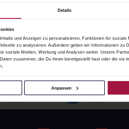
angaben und Details
Pflichtangaben und Details
6
€
17,66
€
Details
1, 3
1, 3
Cookies
nhalte und Anzeigen zu personalisieren, Funktionen für soziale
 Webseite zu analysieren. Außerdem geben wir Informationen zu
ür soziale Medien, Werbung und Analysen weiter. Unsere Partne
 Daten zusammen, die Du ihnen bereitgestellt hast oder die si
n.
Anpassen