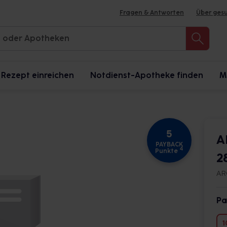
Fragen & Antworten
Über ges
Rezept einreichen
Notdienst-Apotheke finden
M
5
A
PAYBACK
4
Punkte
2
AR
Pa
1