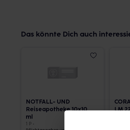
Das könnte Dich auch interessi
NOTFALL- UND
CORA
Reiseapotheke 10x10
LM 22
ml
10 ml •
1 P •