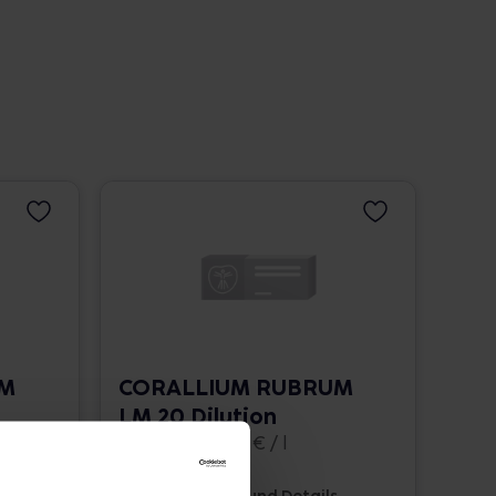
UM
CORALLIUM RUBRUM
LM 20 Dilution
10 ml • 1.662,00 € / l