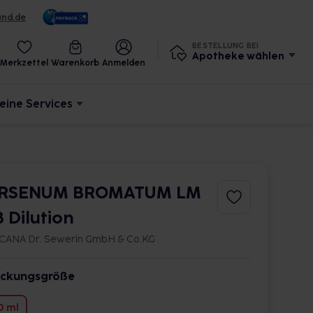
und.de
BESTELLUNG BEI
Apotheke wählen
Merkzettel
Warenkorb
Anmelden
eine Services
RSENUM BROMATUM LM
8 Dilution
CANA Dr. Sewerin GmbH & Co.KG
ckungsgröße
0 ml