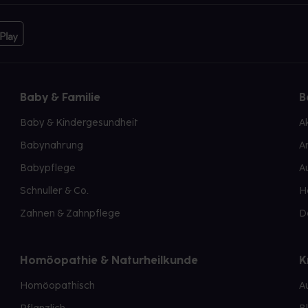
Baby & Familie
B
Baby & Kindergesundheit
A
Babynahrung
A
Babypflege
A
Schnuller & Co.
H
Zahnen & Zahnpflege
D
Homöopathie & Naturheilkunde
K
Homöopathisch
A