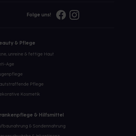
Folge uns!
eauty & Pflege
kne, unreine & fettige Haut
nti-Age
ugenpflege
autstraffende Pflege
ekorative Kosmetik
rankenpflege & Hilfsmittel
ufbaunahrung & Sondennahrung