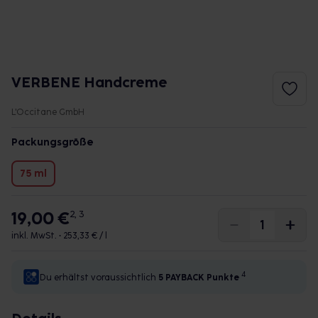
VERBENE Handcreme
L'Occitane GmbH
Packungsgröße
75 ml
19,00 €
2, 3
inkl. MwSt. •
253,33 € / l
4
Du erhältst voraussichtlich
5 PAYBACK
Punkte