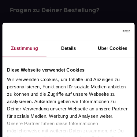
Fragen zu Deiner Bestellung?
Kontakt
FAQ
Zustimmung
Details
Über Cookies
Widerrufsformular
Diese Webseite verwendet Cookies
Wir verwenden Cookies, um Inhalte und Anzeigen zu
gesund.de
personalisieren, Funktionen für soziale Medien anbieten
zu können und die Zugriffe auf unsere Webseite zu
Über uns
analysieren. Außerdem geben wir Informationen zu
Deiner Verwendung unserer Webseite an unsere Partner
Karriere
für soziale Medien, Werbung und Analysen weiter.
Newsletter
Unsere Partner führen diese Informationen
möglicherweise mit weiteren Daten zusammen, die Du
Barrierefreiheitserklärung