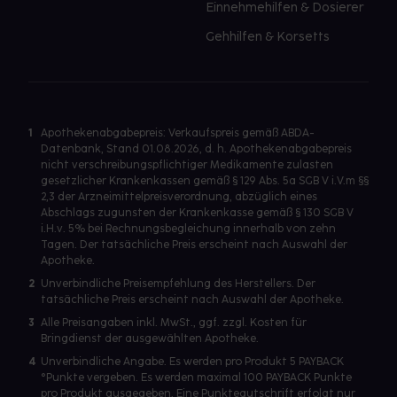
Einnehmehilfen & Dosierer
Gehhilfen & Korsetts
1
Apothekenabgabepreis: Verkaufspreis gemäß ABDA-
Datenbank, Stand 01.08.2026, d. h. Apothekenabgabepreis
nicht verschreibungspflichtiger Medikamente zulasten
gesetzlicher Krankenkassen gemäß § 129 Abs. 5a SGB V i.V.m §§
2,3 der Arzneimittelpreisverordnung, abzüglich eines
Abschlags zugunsten der Krankenkasse gemäß § 130 SGB V
i.H.v. 5% bei Rechnungsbegleichung innerhalb von zehn
Tagen. Der tatsächliche Preis erscheint nach Auswahl der
Apotheke.
2
Unverbindliche Preisempfehlung des Herstellers. Der
tatsächliche Preis erscheint nach Auswahl der Apotheke.
3
Alle Preisangaben inkl. MwSt., ggf. zzgl. Kosten für
Bringdienst der ausgewählten Apotheke.
4
Unverbindliche Angabe. Es werden pro Produkt 5 PAYBACK
°Punkte vergeben. Es werden maximal 100 PAYBACK Punkte
pro Produkt ausgegeben. Eine Punktegutschrift erfolgt nur