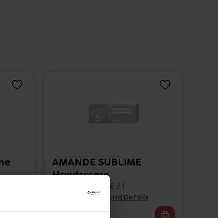
me
AMANDE SUBLIME
Handcreme
30 ml • 300,00 € / l
Pflichtangaben und Details
9,00
€
2, 3