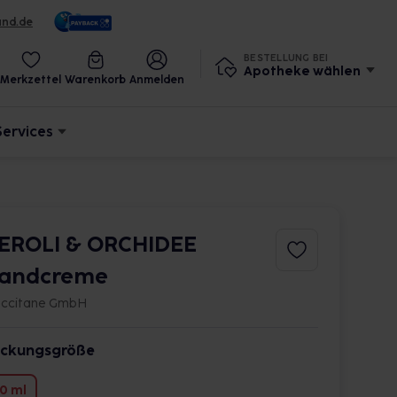
und.de
BESTELLUNG BEI
Apotheke wählen
Merkzettel
Warenkorb
Anmelden
Services
EROLI & ORCHIDEE
andcreme
Occitane GmbH
ckungsgröße
0 ml