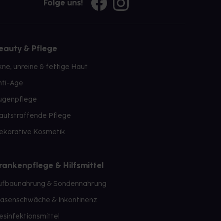
Folge uns!
eauty & Pflege
kne, unreine & fettige Haut
nti-Age
ugenpflege
autstraffende Pflege
ekorative Kosmetik
rankenpflege & Hilfsmittel
ufbaunahrung & Sondennahrung
lasenschwäche & Inkontinenz
esinfektionsmittel