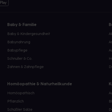
Baby & Familie
B
Baby & Kindergesundheit
A
Babynahrung
A
Babypflege
A
Schnuller & Co.
H
Zahnen & Zahnpflege
D
Homöopathie & Naturheilkunde
K
Homöopathisch
A
Pflanzlich
B
Schüßler Salze
D