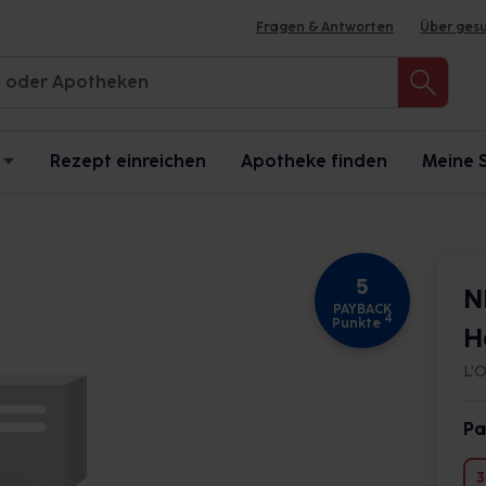
Fragen & Antworten
Über ges
Rezept einreichen
Apotheke finden
Meine 
5
N
PAYBACK
4
Punkte
H
L'
Pa
3