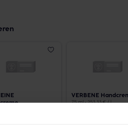
eren
EINE
VERBENE Handcre
creme
75 ml • 253,33 € / l
 300,00 € / l
angaben und Details
Pflichtangaben und Details
0
€
19,00
€
2, 3
2, 3