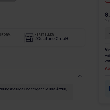
8
ink
GSFORM
HERSTELLER
L'Occitane GmbH
Ve
Wä
vor
Ap
kungsbeilage und fragen Sie Ihre Ärztin,