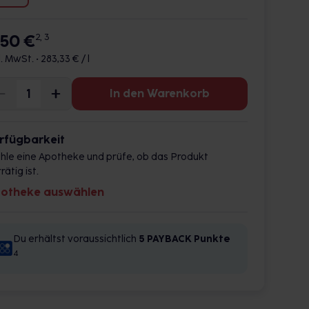
,50 €
2, 3
l. MwSt. •
283,33 € / l
In den Warenkorb
rfügbarkeit
hle eine Apotheke und prüfe, ob das Produkt
rätig ist.
otheke auswählen
Du erhältst voraussichtlich
5 PAYBACK
Punkte
4