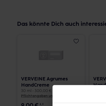
Das könnte Dich auch interessi
VERVEINE Agrumes
VERV
HandCreme
Hand
30 ml • 300,00 € / l
30 ml •
Pflichtangaben und Details
Pflicht
9,00
€
9,0
2, 3