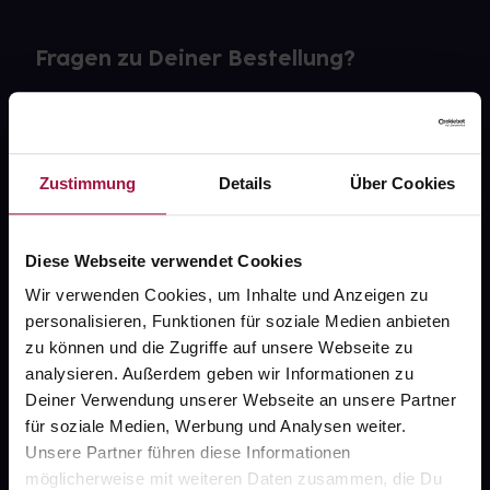
Fragen zu Deiner Bestellung?
Kontakt
FAQ
Zustimmung
Details
Über Cookies
Widerrufsformular
Diese Webseite verwendet Cookies
Wir verwenden Cookies, um Inhalte und Anzeigen zu
personalisieren, Funktionen für soziale Medien anbieten
gesund.de
zu können und die Zugriffe auf unsere Webseite zu
analysieren. Außerdem geben wir Informationen zu
Über uns
Deiner Verwendung unserer Webseite an unsere Partner
Karriere
für soziale Medien, Werbung und Analysen weiter.
Unsere Partner führen diese Informationen
Newsletter
möglicherweise mit weiteren Daten zusammen, die Du