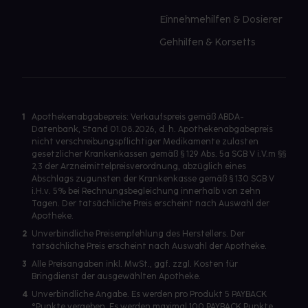
Einnehmehilfen & Dosierer
Gehhilfen & Korsetts
1
Apothekenabgabepreis: Verkaufspreis gemäß ABDA-
Datenbank, Stand 01.08.2026, d. h. Apothekenabgabepreis
nicht verschreibungspflichtiger Medikamente zulasten
gesetzlicher Krankenkassen gemäß § 129 Abs. 5a SGB V i.V.m §§
2,3 der Arzneimittelpreisverordnung, abzüglich eines
Abschlags zugunsten der Krankenkasse gemäß § 130 SGB V
i.H.v. 5% bei Rechnungsbegleichung innerhalb von zehn
Tagen. Der tatsächliche Preis erscheint nach Auswahl der
Apotheke.
2
Unverbindliche Preisempfehlung des Herstellers. Der
tatsächliche Preis erscheint nach Auswahl der Apotheke.
3
Alle Preisangaben inkl. MwSt., ggf. zzgl. Kosten für
Bringdienst der ausgewählten Apotheke.
4
Unverbindliche Angabe. Es werden pro Produkt 5 PAYBACK
°Punkte vergeben. Es werden maximal 100 PAYBACK Punkte