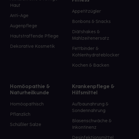
Haut
Appetitzügler
Anti-Age
Bonbons & Snacks
Augenpflege
Diätshakes &
Hautstraffende Pflege
Mahlzeitenersatz
Dekorative Kosmetik
Fettbinder &
Kohlenhydrateblocker
Kochen & Backen
Homöopathie &
Krankenpflege &
Naturheilkunde
Hilfsmittel
Homöopathisch
Aufbaunahrung &
Sondennahrung
Pflanzlich
Blasenschwäche &
Schüßler Salze
Inkontinenz
Desinfektionsmittel