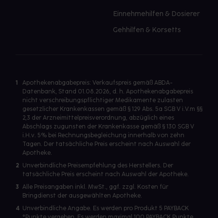
Einnehmehilfen & Dosierer
Gehhilfen & Korsetts
1
Apothekenabgabepreis: Verkaufspreis gemäß ABDA-
Datenbank, Stand 01.08.2026, d. h. Apothekenabgabepreis
nicht verschreibungspflichtiger Medikamente zulasten
gesetzlicher Krankenkassen gemäß § 129 Abs. 5a SGB V i.V.m §§
2,3 der Arzneimittelpreisverordnung, abzüglich eines
Abschlags zugunsten der Krankenkasse gemäß § 130 SGB V
i.H.v. 5% bei Rechnungsbegleichung innerhalb von zehn
Tagen. Der tatsächliche Preis erscheint nach Auswahl der
Apotheke.
2
Unverbindliche Preisempfehlung des Herstellers. Der
tatsächliche Preis erscheint nach Auswahl der Apotheke.
3
Alle Preisangaben inkl. MwSt., ggf. zzgl. Kosten für
Bringdienst der ausgewählten Apotheke.
4
Unverbindliche Angabe. Es werden pro Produkt 5 PAYBACK
°Punkte vergeben. Es werden maximal 100 PAYBACK Punkte