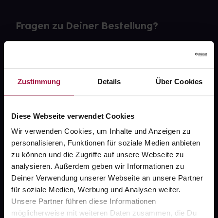
Fragen zu Deiner Bestellung?
Kontakt
FAQ
Zustimmung
Details
Über Cookies
Widerrufsformular
Diese Webseite verwendet Cookies
Wir verwenden Cookies, um Inhalte und Anzeigen zu
personalisieren, Funktionen für soziale Medien anbieten
gesund.de
zu können und die Zugriffe auf unsere Webseite zu
analysieren. Außerdem geben wir Informationen zu
Über uns
Deiner Verwendung unserer Webseite an unsere Partner
Karriere
für soziale Medien, Werbung und Analysen weiter.
Unsere Partner führen diese Informationen
Newsletter
möglicherweise mit weiteren Daten zusammen, die Du