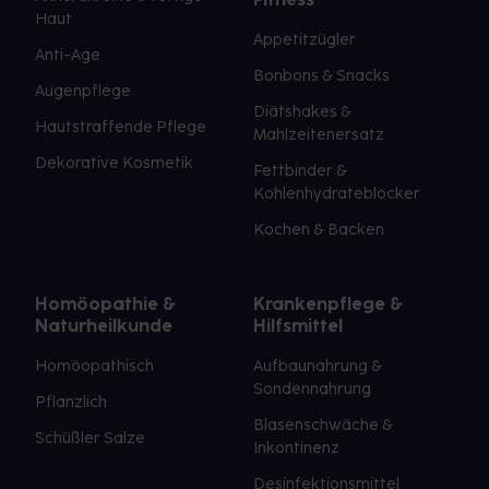
Haut
Appetitzügler
Anti-Age
Bonbons & Snacks
Augenpflege
Diätshakes &
Hautstraffende Pflege
Mahlzeitenersatz
Dekorative Kosmetik
Fettbinder &
Kohlenhydrateblocker
Kochen & Backen
Homöopathie &
Krankenpflege &
Naturheilkunde
Hilfsmittel
Homöopathisch
Aufbaunahrung &
Sondennahrung
Pflanzlich
Blasenschwäche &
Schüßler Salze
Inkontinenz
Desinfektionsmittel