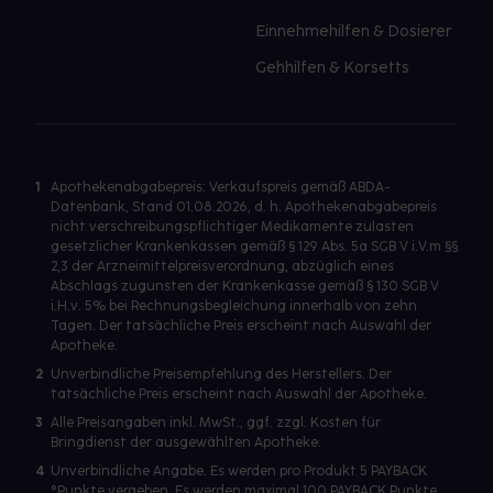
Einnehmehilfen & Dosierer
Gehhilfen & Korsetts
1
Apothekenabgabepreis: Verkaufspreis gemäß ABDA-
Datenbank, Stand 01.08.2026, d. h. Apothekenabgabepreis
nicht verschreibungspflichtiger Medikamente zulasten
gesetzlicher Krankenkassen gemäß § 129 Abs. 5a SGB V i.V.m §§
2,3 der Arzneimittelpreisverordnung, abzüglich eines
Abschlags zugunsten der Krankenkasse gemäß § 130 SGB V
i.H.v. 5% bei Rechnungsbegleichung innerhalb von zehn
Tagen. Der tatsächliche Preis erscheint nach Auswahl der
Apotheke.
2
Unverbindliche Preisempfehlung des Herstellers. Der
tatsächliche Preis erscheint nach Auswahl der Apotheke.
3
Alle Preisangaben inkl. MwSt., ggf. zzgl. Kosten für
Bringdienst der ausgewählten Apotheke.
4
Unverbindliche Angabe. Es werden pro Produkt 5 PAYBACK
°Punkte vergeben. Es werden maximal 100 PAYBACK Punkte