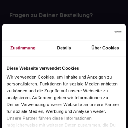
Fragen zu Deiner Bestellung?
Kontakt
FAQ
Zustimmung
Details
Über Cookies
Widerrufsformular
Diese Webseite verwendet Cookies
Wir verwenden Cookies, um Inhalte und Anzeigen zu
personalisieren, Funktionen für soziale Medien anbieten
gesund.de
zu können und die Zugriffe auf unsere Webseite zu
analysieren. Außerdem geben wir Informationen zu
Über uns
Deiner Verwendung unserer Webseite an unsere Partner
Karriere
für soziale Medien, Werbung und Analysen weiter.
Unsere Partner führen diese Informationen
Newsletter
möglicherweise mit weiteren Daten zusammen, die Du