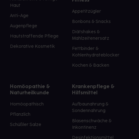
Haut
Appetitzügler
Anti-Age
Bonbons & Snacks
Augenpflege
Diätshakes &
Hautstraffende Pflege
Mahlzeitenersatz
Dekorative Kosmetik
Fettbinder &
Kohlenhydrateblocker
Kochen & Backen
Homöopathie &
Krankenpflege &
Naturheilkunde
Hilfsmittel
Homöopathisch
Aufbaunahrung &
Sondennahrung
Pflanzlich
Blasenschwäche &
Schüßler Salze
Inkontinenz
Desinfektionsmittel