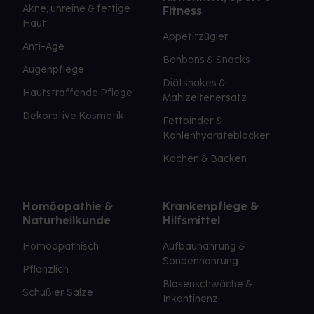
Akne, unreine & fettige
Fitness
Haut
Appetitzügler
Anti-Age
Bonbons & Snacks
Augenpflege
Diätshakes &
Hautstraffende Pflege
Mahlzeitenersatz
Dekorative Kosmetik
Fettbinder &
Kohlenhydrateblocker
Kochen & Backen
Homöopathie &
Krankenpflege &
Naturheilkunde
Hilfsmittel
Homöopathisch
Aufbaunahrung &
Sondennahrung
Pflanzlich
Blasenschwäche &
Schüßler Salze
Inkontinenz