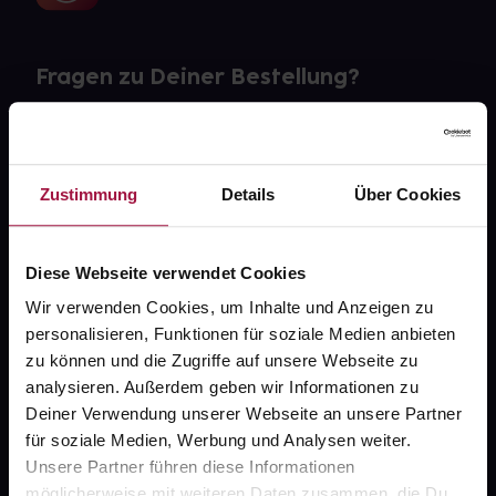
Fragen zu Deiner Bestellung?
Kontakt
FAQ
Zustimmung
Details
Über Cookies
Widerrufsformular
Diese Webseite verwendet Cookies
Wir verwenden Cookies, um Inhalte und Anzeigen zu
personalisieren, Funktionen für soziale Medien anbieten
gesund.de
zu können und die Zugriffe auf unsere Webseite zu
analysieren. Außerdem geben wir Informationen zu
Über uns
Deiner Verwendung unserer Webseite an unsere Partner
für soziale Medien, Werbung und Analysen weiter.
Karriere
Unsere Partner führen diese Informationen
Newsletter
möglicherweise mit weiteren Daten zusammen, die Du