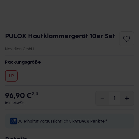
PULOX Hautklammergerät 10er Set
Novidion GmbH
Packungsgröße
1 P
96,90 €
2, 3
inkl. MwSt. •
4
Du erhältst voraussichtlich
5 PAYBACK
Punkte