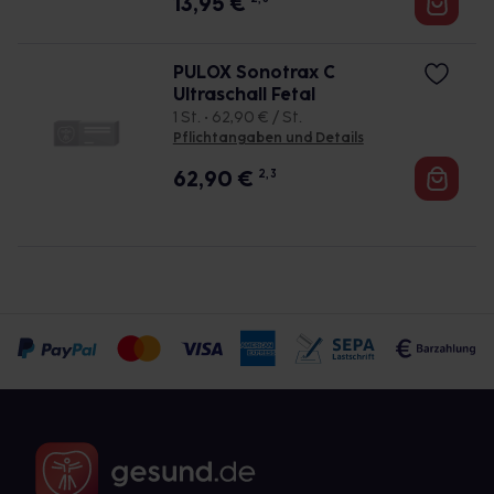
13,95
€
PULOX Sonotrax C
Ultraschall Fetal
1 St. • 62,90 € / St.
Pflichtangaben und Details
62,90
€
2, 3