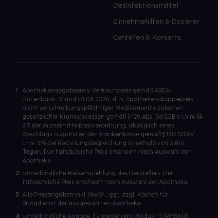
Desinfektionsmittel
Einnehmehilfen & Dosierer
Gehhilfen & Korsetts
1
Apothekenabgabepreis: Verkaufspreis gemäß ABDA-
Datenbank, Stand 01.08.2026, d. h. Apothekenabgabepreis
nicht verschreibungspflichtiger Medikamente zulasten
gesetzlicher Krankenkassen gemäß § 129 Abs. 5a SGB V i.V.m §§
2,3 der Arzneimittelpreisverordnung, abzüglich eines
Abschlags zugunsten der Krankenkasse gemäß § 130 SGB V
i.H.v. 5% bei Rechnungsbegleichung innerhalb von zehn
Tagen. Der tatsächliche Preis erscheint nach Auswahl der
Apotheke.
2
Unverbindliche Preisempfehlung des Herstellers. Der
tatsächliche Preis erscheint nach Auswahl der Apotheke.
3
Alle Preisangaben inkl. MwSt., ggf. zzgl. Kosten für
Bringdienst der ausgewählten Apotheke.
4
Unverbindliche Angabe. Es werden pro Produkt 5 PAYBACK