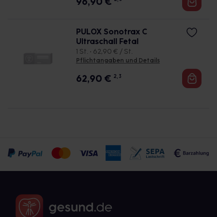
96,90
€
PULOX Sonotrax C
Ultraschall Fetal
1 St. • 62,90 € / St.
Pflichtangaben und Details
62,90
€
2, 3