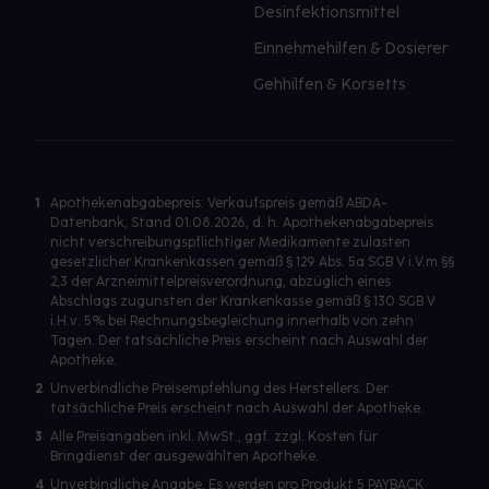
Desinfektionsmittel
Einnehmehilfen & Dosierer
Gehhilfen & Korsetts
1
Apothekenabgabepreis: Verkaufspreis gemäß ABDA-
Datenbank, Stand 01.08.2026, d. h. Apothekenabgabepreis
nicht verschreibungspflichtiger Medikamente zulasten
gesetzlicher Krankenkassen gemäß § 129 Abs. 5a SGB V i.V.m §§
2,3 der Arzneimittelpreisverordnung, abzüglich eines
Abschlags zugunsten der Krankenkasse gemäß § 130 SGB V
i.H.v. 5% bei Rechnungsbegleichung innerhalb von zehn
Tagen. Der tatsächliche Preis erscheint nach Auswahl der
Apotheke.
2
Unverbindliche Preisempfehlung des Herstellers. Der
tatsächliche Preis erscheint nach Auswahl der Apotheke.
3
Alle Preisangaben inkl. MwSt., ggf. zzgl. Kosten für
Bringdienst der ausgewählten Apotheke.
4
Unverbindliche Angabe. Es werden pro Produkt 5 PAYBACK