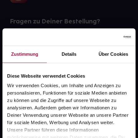
Fragen zu Deiner Bestellung?
Kontakt
FAQ
Zustimmung
Details
Über Cookies
Widerrufsformular
Diese Webseite verwendet Cookies
Wir verwenden Cookies, um Inhalte und Anzeigen zu
personalisieren, Funktionen für soziale Medien anbieten
gesund.de
zu können und die Zugriffe auf unsere Webseite zu
analysieren. Außerdem geben wir Informationen zu
Über uns
Deiner Verwendung unserer Webseite an unsere Partner
für soziale Medien, Werbung und Analysen weiter.
Karriere
Unsere Partner führen diese Informationen
Newsletter
möglicherweise mit weiteren Daten zusammen, die Du