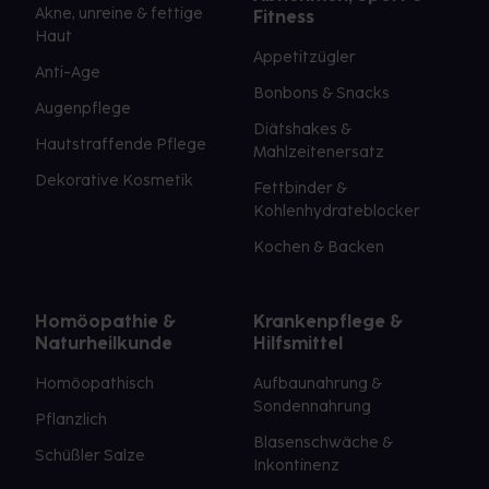
Akne, unreine & fettige
Fitness
Haut
Appetitzügler
Anti-Age
Bonbons & Snacks
Augenpflege
Diätshakes &
Hautstraffende Pflege
Mahlzeitenersatz
Dekorative Kosmetik
Fettbinder &
Kohlenhydrateblocker
Kochen & Backen
Homöopathie &
Krankenpflege &
Naturheilkunde
Hilfsmittel
Homöopathisch
Aufbaunahrung &
Sondennahrung
Pflanzlich
Blasenschwäche &
Schüßler Salze
Inkontinenz