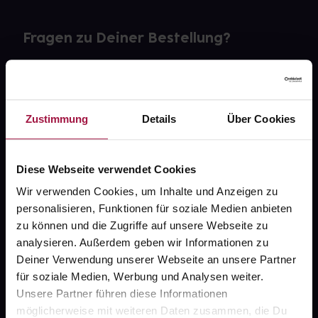
Fragen zu Deiner Bestellung?
Kontakt
FAQ
Zustimmung
Details
Über Cookies
Widerrufsformular
Diese Webseite verwendet Cookies
Wir verwenden Cookies, um Inhalte und Anzeigen zu
personalisieren, Funktionen für soziale Medien anbieten
gesund.de
zu können und die Zugriffe auf unsere Webseite zu
analysieren. Außerdem geben wir Informationen zu
Über uns
Deiner Verwendung unserer Webseite an unsere Partner
Karriere
für soziale Medien, Werbung und Analysen weiter.
Unsere Partner führen diese Informationen
Newsletter
möglicherweise mit weiteren Daten zusammen, die Du