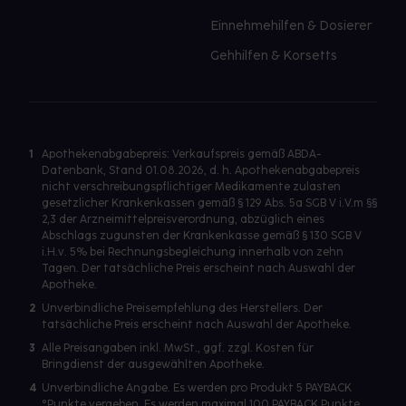
Einnehmehilfen & Dosierer
Gehhilfen & Korsetts
1
Apothekenabgabepreis: Verkaufspreis gemäß ABDA-
Datenbank, Stand 01.08.2026, d. h. Apothekenabgabepreis
nicht verschreibungspflichtiger Medikamente zulasten
gesetzlicher Krankenkassen gemäß § 129 Abs. 5a SGB V i.V.m §§
2,3 der Arzneimittelpreisverordnung, abzüglich eines
Abschlags zugunsten der Krankenkasse gemäß § 130 SGB V
i.H.v. 5% bei Rechnungsbegleichung innerhalb von zehn
Tagen. Der tatsächliche Preis erscheint nach Auswahl der
Apotheke.
2
Unverbindliche Preisempfehlung des Herstellers. Der
tatsächliche Preis erscheint nach Auswahl der Apotheke.
3
Alle Preisangaben inkl. MwSt., ggf. zzgl. Kosten für
Bringdienst der ausgewählten Apotheke.
4
Unverbindliche Angabe. Es werden pro Produkt 5 PAYBACK
°Punkte vergeben. Es werden maximal 100 PAYBACK Punkte