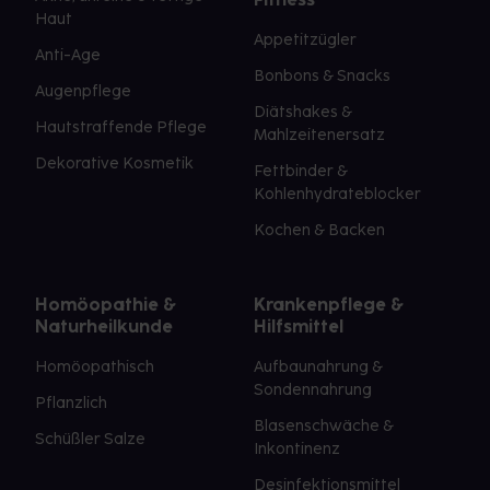
Haut
Appetitzügler
Anti-Age
Bonbons & Snacks
Augenpflege
Diätshakes &
Hautstraffende Pflege
Mahlzeitenersatz
Dekorative Kosmetik
Fettbinder &
Kohlenhydrateblocker
Kochen & Backen
Homöopathie &
Krankenpflege &
Naturheilkunde
Hilfsmittel
Homöopathisch
Aufbaunahrung &
Sondennahrung
Pflanzlich
Blasenschwäche &
Schüßler Salze
Inkontinenz
Desinfektionsmittel