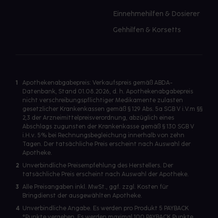
Einnehmehilfen & Dosierer
Gehhilfen & Korsetts
1
Apothekenabgabepreis: Verkaufspreis gemäß ABDA-
Datenbank, Stand 01.08.2026, d. h. Apothekenabgabepreis
nicht verschreibungspflichtiger Medikamente zulasten
gesetzlicher Krankenkassen gemäß § 129 Abs. 5a SGB V i.V.m §§
2,3 der Arzneimittelpreisverordnung, abzüglich eines
Abschlags zugunsten der Krankenkasse gemäß § 130 SGB V
i.H.v. 5% bei Rechnungsbegleichung innerhalb von zehn
Tagen. Der tatsächliche Preis erscheint nach Auswahl der
Apotheke.
2
Unverbindliche Preisempfehlung des Herstellers. Der
tatsächliche Preis erscheint nach Auswahl der Apotheke.
3
Alle Preisangaben inkl. MwSt., ggf. zzgl. Kosten für
Bringdienst der ausgewählten Apotheke.
4
Unverbindliche Angabe. Es werden pro Produkt 5 PAYBACK
°Punkte vergeben. Es werden maximal 100 PAYBACK Punkte