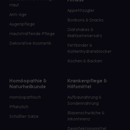
Haut
Appetitzügler
Anti-Age
Bonbons & Snacks
Augenpflege
Diätshakes &
Hautstraffende Pflege
Mahlzeitenersatz
Dekorative Kosmetik
Fettbinder &
Kohlenhydrateblocker
Kochen & Backen
Homöopathie &
Krankenpflege &
Naturheilkunde
Hilfsmittel
Homöopathisch
Aufbaunahrung &
Sondennahrung
Pflanzlich
Blasenschwäche &
Schüßler Salze
Inkontinenz
Desinfektionsmittel