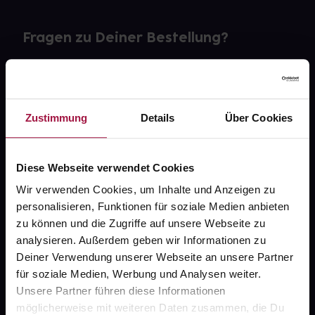
Fragen zu Deiner Bestellung?
Kontakt
FAQ
Zustimmung
Details
Über Cookies
Widerrufsformular
Diese Webseite verwendet Cookies
Wir verwenden Cookies, um Inhalte und Anzeigen zu
personalisieren, Funktionen für soziale Medien anbieten
gesund.de
zu können und die Zugriffe auf unsere Webseite zu
analysieren. Außerdem geben wir Informationen zu
Über uns
Deiner Verwendung unserer Webseite an unsere Partner
Karriere
für soziale Medien, Werbung und Analysen weiter.
Unsere Partner führen diese Informationen
Newsletter
möglicherweise mit weiteren Daten zusammen, die Du