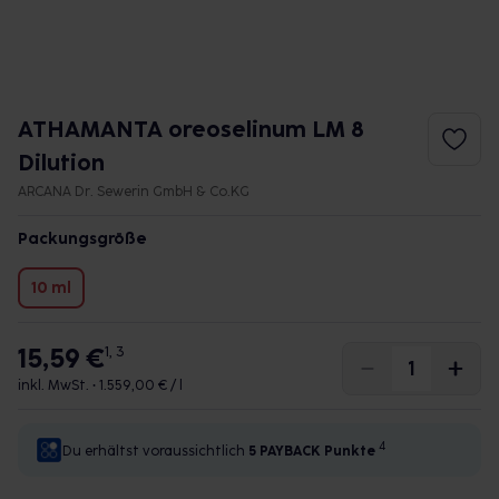
ATHAMANTA oreoselinum LM 8
Dilution
ARCANA Dr. Sewerin GmbH & Co.KG
Packungsgröße
10 ml
15,59 €
1, 3
inkl. MwSt. •
1.559,00 € / l
4
Du erhältst voraussichtlich
5 PAYBACK
Punkte