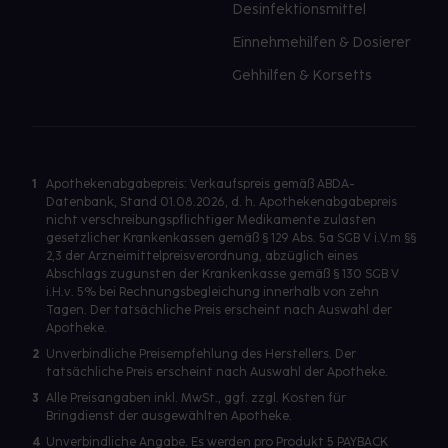
Desinfektionsmittel
Einnehmehilfen & Dosierer
Gehhilfen & Korsetts
1
Apothekenabgabepreis: Verkaufspreis gemäß ABDA-
Datenbank, Stand 01.08.2026, d. h. Apothekenabgabepreis
nicht verschreibungspflichtiger Medikamente zulasten
gesetzlicher Krankenkassen gemäß § 129 Abs. 5a SGB V i.V.m §§
2,3 der Arzneimittelpreisverordnung, abzüglich eines
Abschlags zugunsten der Krankenkasse gemäß § 130 SGB V
i.H.v. 5% bei Rechnungsbegleichung innerhalb von zehn
Tagen. Der tatsächliche Preis erscheint nach Auswahl der
Apotheke.
2
Unverbindliche Preisempfehlung des Herstellers. Der
tatsächliche Preis erscheint nach Auswahl der Apotheke.
3
Alle Preisangaben inkl. MwSt., ggf. zzgl. Kosten für
Bringdienst der ausgewählten Apotheke.
4
Unverbindliche Angabe. Es werden pro Produkt 5 PAYBACK