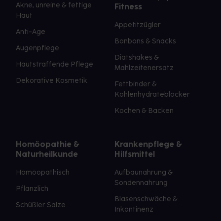
Akne, unreine & fettige
Fitness
Haut
Appetitzügler
Anti-Age
Bonbons & Snacks
Augenpflege
Diätshakes &
Hautstraffende Pflege
Mahlzeitenersatz
Dekorative Kosmetik
Fettbinder &
Kohlenhydrateblocker
Kochen & Backen
Homöopathie &
Krankenpflege &
Naturheilkunde
Hilfsmittel
Homöopathisch
Aufbaunahrung &
Sondennahrung
Pflanzlich
Blasenschwäche &
Schüßler Salze
Inkontinenz