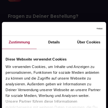
Fragen zu Deiner Bestellung?
Kontakt
FAQ
Zustimmung
Details
Über Cookies
Widerrufsformular
Diese Webseite verwendet Cookies
Wir verwenden Cookies, um Inhalte und Anzeigen zu
personalisieren, Funktionen für soziale Medien anbieten
gesund.de
zu können und die Zugriffe auf unsere Webseite zu
analysieren. Außerdem geben wir Informationen zu
Über uns
Deiner Verwendung unserer Webseite an unsere Partner
Karriere
für soziale Medien, Werbung und Analysen weiter.
Unsere Partner führen diese Informationen
Newsletter
möglicherweise mit weiteren Daten zusammen, die Du