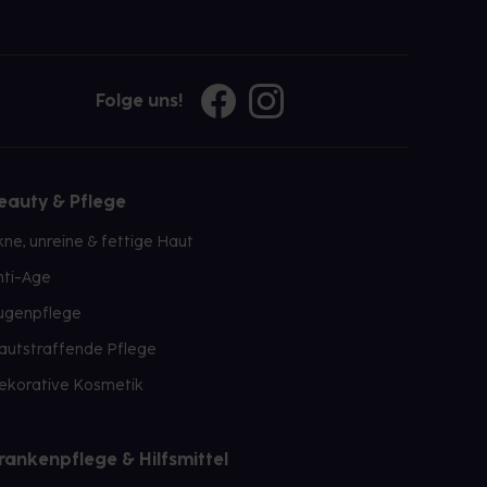
Folge uns!
eauty & Pflege
kne, unreine & fettige Haut
nti-Age
ugenpflege
autstraffende Pflege
ekorative Kosmetik
rankenpflege & Hilfsmittel