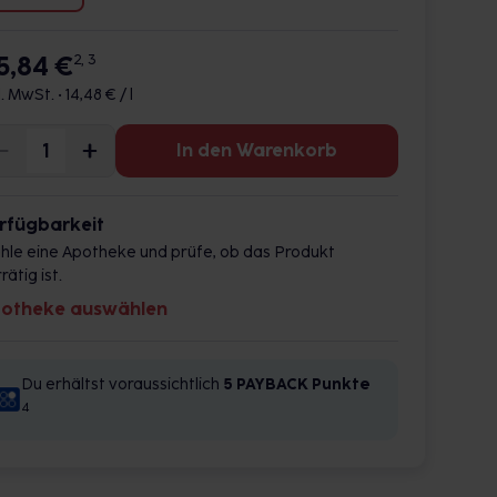
15,84 €
2, 3
l. MwSt. •
14,48 € / l
In den Warenkorb
rfügbarkeit
hle eine Apotheke und prüfe, ob das Produkt
rätig ist.
otheke auswählen
Du erhältst voraussichtlich
5 PAYBACK
Punkte
4