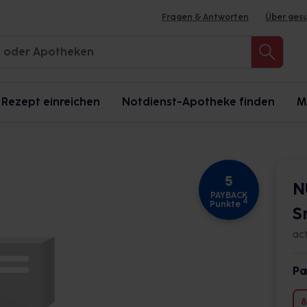
Fragen & Antworten
Über ges
Rezept einreichen
Notdienst-Apotheke finden
M
5
N
PAYBACK
4
Punkte
S
ac
Pa
8