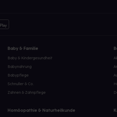
Baby & Familie
B
Baby & Kindergesundheit
A
Babynahrung
A
Babypflege
A
Schnuller & Co.
H
Zahnen & Zahnpflege
D
Homöopathie & Naturheilkunde
K