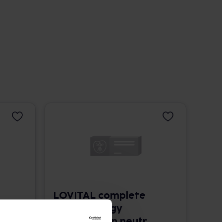
LOVITAL complete
2.0 HP energy
Trinkn.vegan neutr.