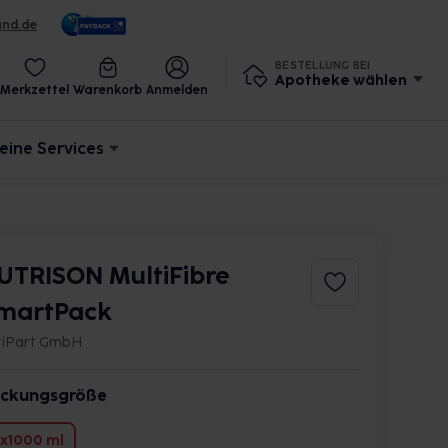
und.de
BESTELLUNG BEI
Apotheke wählen
Merkzettel
Warenkorb
Anmelden
eine Services
UTRISON MultiFibre
martPack
tiPart GmbH
ckungsgröße
x1000 ml