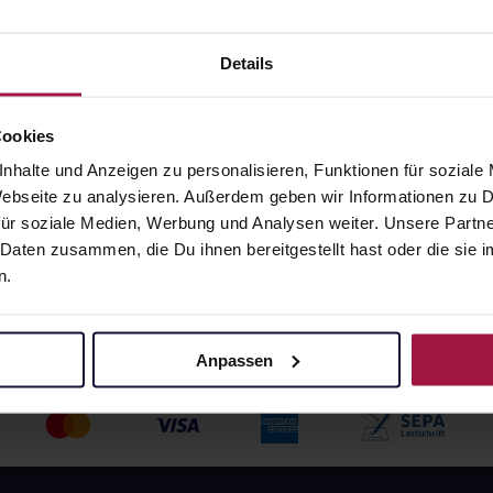
ml • 33,33 € / l
24x200 ml • 33,33 € / l
angaben und Details
Pflichtangaben und Details
Details
96
€
159,96
€
2, 3
2, 3
Cookies
nhalte und Anzeigen zu personalisieren, Funktionen für soziale
 Webseite zu analysieren. Außerdem geben wir Informationen zu
ür soziale Medien, Werbung und Analysen weiter. Unsere Partne
 Daten zusammen, die Du ihnen bereitgestellt hast oder die si
n.
Anpassen