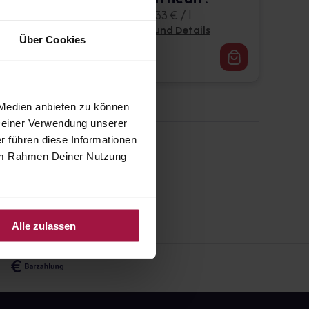
24x200 ml • 33,33 € / l
Pflichtangaben und Details
Über Cookies
159,96
€
2, 3
 Medien anbieten zu können
 Deiner Verwendung unserer
r führen diese Informationen
e im Rahmen Deiner Nutzung
Alle zulassen