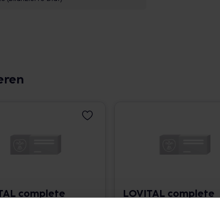
eren
TAL complete
LOVITAL complete
P energy
2.0 HP energy
n.Schoko
Trinkn.Keks