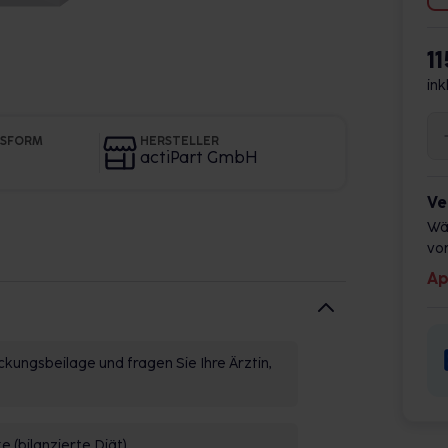
1
ink
GSFORM
HERSTELLER
actiPart GmbH
Ve
Wä
vor
Ap
kungsbeilage und fragen Sie Ihre Ärztin,
 (bilanzierte Diät)