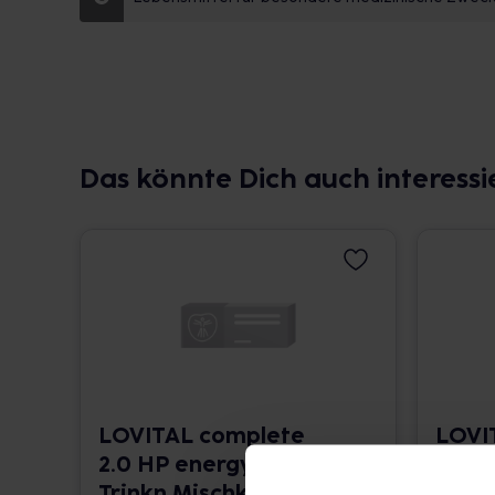
Das könnte Dich auch interessi
LOVITAL complete
LOVI
2.0 HP energy
2.0 H
Trinkn.Mischkarton
Trink