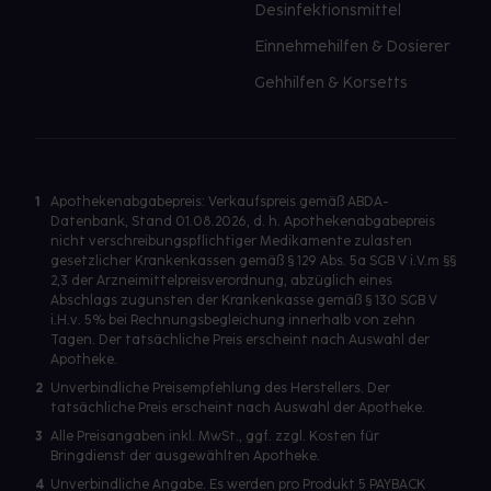
Desinfektionsmittel
Einnehmehilfen & Dosierer
Gehhilfen & Korsetts
1
Apothekenabgabepreis: Verkaufspreis gemäß ABDA-
Datenbank, Stand 01.08.2026, d. h. Apothekenabgabepreis
nicht verschreibungspflichtiger Medikamente zulasten
gesetzlicher Krankenkassen gemäß § 129 Abs. 5a SGB V i.V.m §§
2,3 der Arzneimittelpreisverordnung, abzüglich eines
Abschlags zugunsten der Krankenkasse gemäß § 130 SGB V
i.H.v. 5% bei Rechnungsbegleichung innerhalb von zehn
Tagen. Der tatsächliche Preis erscheint nach Auswahl der
Apotheke.
2
Unverbindliche Preisempfehlung des Herstellers. Der
tatsächliche Preis erscheint nach Auswahl der Apotheke.
3
Alle Preisangaben inkl. MwSt., ggf. zzgl. Kosten für
Bringdienst der ausgewählten Apotheke.
4
Unverbindliche Angabe. Es werden pro Produkt 5 PAYBACK