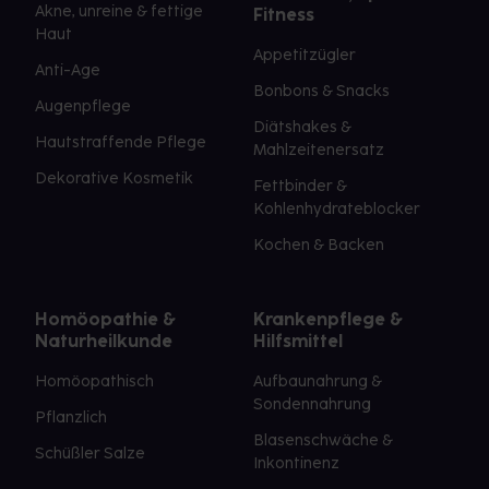
Akne, unreine & fettige
Fitness
Haut
Appetitzügler
Anti-Age
Bonbons & Snacks
Augenpflege
Diätshakes &
Hautstraffende Pflege
Mahlzeitenersatz
Dekorative Kosmetik
Fettbinder &
Kohlenhydrateblocker
Kochen & Backen
Homöopathie &
Krankenpflege &
Naturheilkunde
Hilfsmittel
Homöopathisch
Aufbaunahrung &
Sondennahrung
Pflanzlich
Blasenschwäche &
Schüßler Salze
Inkontinenz