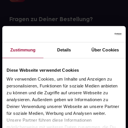
Fragen zu Deiner Bestellung?
Kontakt
FAQ
Zustimmung
Details
Über Cookies
Widerrufsformular
Diese Webseite verwendet Cookies
Wir verwenden Cookies, um Inhalte und Anzeigen zu
personalisieren, Funktionen für soziale Medien anbieten
gesund.de
zu können und die Zugriffe auf unsere Webseite zu
analysieren. Außerdem geben wir Informationen zu
Über uns
Deiner Verwendung unserer Webseite an unsere Partner
Karriere
für soziale Medien, Werbung und Analysen weiter.
Unsere Partner führen diese Informationen
Newsletter
möglicherweise mit weiteren Daten zusammen, die Du