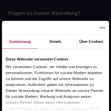
Fragen zu Deiner Bestellung?
Kontakt
FAQ
Zustimmung
Details
Über Cookies
Widerrufsformular
Diese Webseite verwendet Cookies
Wir verwenden Cookies, um Inhalte und Anzeigen zu
personalisieren, Funktionen für soziale Medien anbieten
gesund.de
zu können und die Zugriffe auf unsere Webseite zu
analysieren. Außerdem geben wir Informationen zu
Über uns
Deiner Verwendung unserer Webseite an unsere Partner
Karriere
für soziale Medien, Werbung und Analysen weiter.
Unsere Partner führen diese Informationen
Newsletter
möglicherweise mit weiteren Daten zusammen, die Du