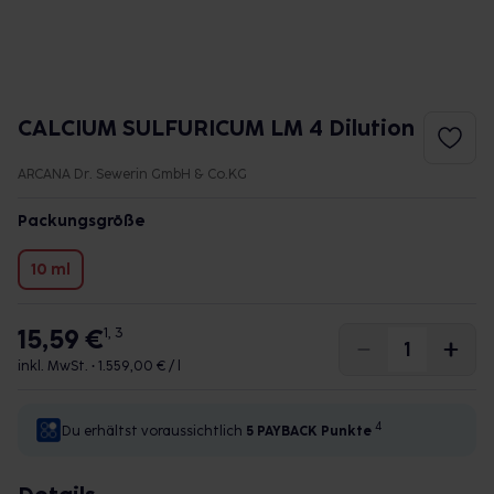
CALCIUM SULFURICUM LM 4 Dilution
ARCANA Dr. Sewerin GmbH & Co.KG
Packungsgröße
10 ml
15,59 €
1, 3
inkl. MwSt. •
1.559,00 € / l
4
Du erhältst voraussichtlich
5 PAYBACK
Punkte