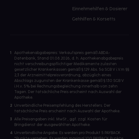
Einnehmehilfen & Dosierer
Gehhilfen & Korsetts
1
Apothekenabgabepreis: Verkaufspreis gemäß ABDA-
Datenbank, Stand 01.08.2026, d. h. Apothekenabgabepreis
nicht verschreibungspflichtiger Medikamente zulasten
gesetzlicher Krankenkassen gemäß § 129 Abs. 5a SGB V i.V.m §§
2,3 der Arzneimittelpreisverordnung, abzüglich eines
Abschlags zugunsten der Krankenkasse gemäß § 130 SGB V
i.H.v. 5% bei Rechnungsbegleichung innerhalb von zehn
Tagen. Der tatsächliche Preis erscheint nach Auswahl der
Apotheke.
2
Unverbindliche Preisempfehlung des Herstellers. Der
tatsächliche Preis erscheint nach Auswahl der Apotheke.
3
Alle Preisangaben inkl. MwSt., ggf. zzgl. Kosten für
Bringdienst der ausgewählten Apotheke.
4
Unverbindliche Angabe. Es werden pro Produkt 5 PAYBACK
°Punkte vergeben. Es werden maximal 100 PAYBACK Punkte