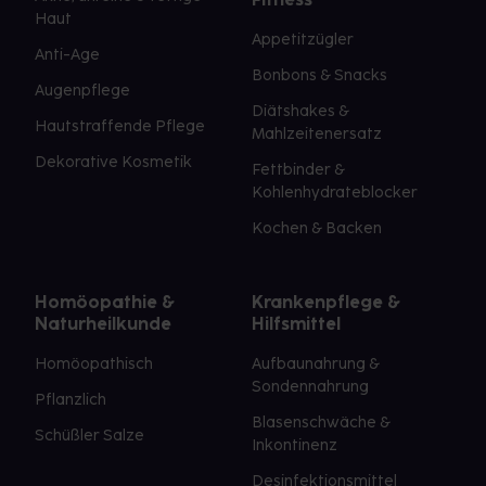
Haut
Appetitzügler
Anti-Age
Bonbons & Snacks
Augenpflege
Diätshakes &
Hautstraffende Pflege
Mahlzeitenersatz
Dekorative Kosmetik
Fettbinder &
Kohlenhydrateblocker
Kochen & Backen
Homöopathie &
Krankenpflege &
Naturheilkunde
Hilfsmittel
Homöopathisch
Aufbaunahrung &
Sondennahrung
Pflanzlich
Blasenschwäche &
Schüßler Salze
Inkontinenz
Desinfektionsmittel