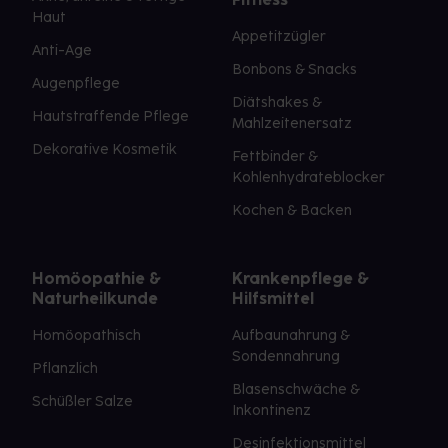
Haut
Appetitzügler
Anti-Age
Bonbons & Snacks
Augenpflege
Diätshakes &
Hautstraffende Pflege
Mahlzeitenersatz
Dekorative Kosmetik
Fettbinder &
Kohlenhydrateblocker
Kochen & Backen
Homöopathie &
Krankenpflege &
Naturheilkunde
Hilfsmittel
Homöopathisch
Aufbaunahrung &
Sondennahrung
Pflanzlich
Blasenschwäche &
Schüßler Salze
Inkontinenz
Desinfektionsmittel