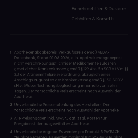
Einnehmehilfen & Dosierer
Gehhilfen & Korsetts
1
Apothekenabgabepreis: Verkaufspreis gemäß ABDA-
Datenbank, Stand 01.08.2026, d. h. Apothekenabgabepreis
nicht verschreibungspflichtiger Medikamente zulasten
gesetzlicher Krankenkassen gemäß § 129 Abs. 5a SGB V i.V.m §§
2,3 der Arzneimittelpreisverordnung, abzüglich eines
Abschlags zugunsten der Krankenkasse gemäß § 130 SGB V
i.H.v. 5% bei Rechnungsbegleichung innerhalb von zehn
Tagen. Der tatsächliche Preis erscheint nach Auswahl der
Apotheke.
2
Unverbindliche Preisempfehlung des Herstellers. Der
tatsächliche Preis erscheint nach Auswahl der Apotheke.
3
Alle Preisangaben inkl. MwSt., ggf. zzgl. Kosten für
Bringdienst der ausgewählten Apotheke.
4
Unverbindliche Angabe. Es werden pro Produkt 5 PAYBACK
°Punkte vergeben. Es werden maximal 100 PAYBACK Punkte