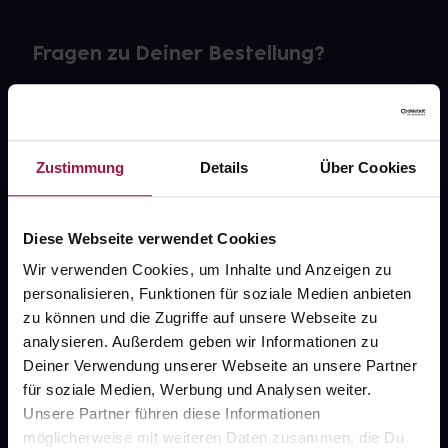
Fragen zu Deiner Bestellung?
Kontakt
FAQ
Zustimmung
Details
Über Cookies
Widerrufsformular
Diese Webseite verwendet Cookies
Wir verwenden Cookies, um Inhalte und Anzeigen zu
personalisieren, Funktionen für soziale Medien anbieten
gesund.de
zu können und die Zugriffe auf unsere Webseite zu
analysieren. Außerdem geben wir Informationen zu
Über uns
Deiner Verwendung unserer Webseite an unsere Partner
Karriere
für soziale Medien, Werbung und Analysen weiter.
Unsere Partner führen diese Informationen
Newsletter
möglicherweise mit weiteren Daten zusammen, die Du