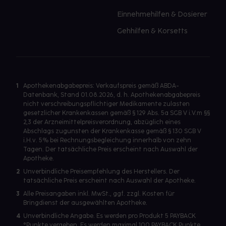
Einnehmehilfen & Dosierer
Gehhilfen & Korsetts
1
Apothekenabgabepreis: Verkaufspreis gemäß ABDA-
Datenbank, Stand 01.08.2026, d. h. Apothekenabgabepreis
nicht verschreibungspflichtiger Medikamente zulasten
gesetzlicher Krankenkassen gemäß § 129 Abs. 5a SGB V i.V.m §§
2,3 der Arzneimittelpreisverordnung, abzüglich eines
Abschlags zugunsten der Krankenkasse gemäß § 130 SGB V
i.H.v. 5% bei Rechnungsbegleichung innerhalb von zehn
Tagen. Der tatsächliche Preis erscheint nach Auswahl der
Apotheke.
2
Unverbindliche Preisempfehlung des Herstellers. Der
tatsächliche Preis erscheint nach Auswahl der Apotheke.
3
Alle Preisangaben inkl. MwSt., ggf. zzgl. Kosten für
Bringdienst der ausgewählten Apotheke.
4
Unverbindliche Angabe. Es werden pro Produkt 5 PAYBACK
°Punkte vergeben. Es werden maximal 100 PAYBACK Punkte