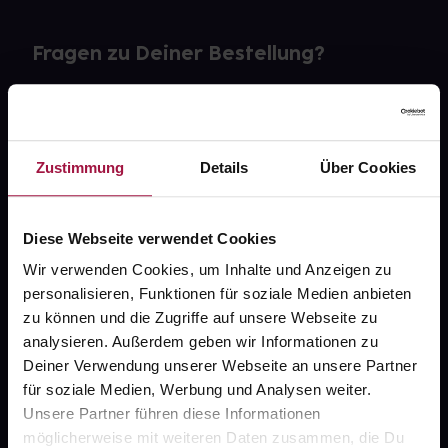
Fragen zu Deiner Bestellung?
Kontakt
FAQ
Zustimmung
Details
Über Cookies
Widerrufsformular
Diese Webseite verwendet Cookies
Wir verwenden Cookies, um Inhalte und Anzeigen zu
personalisieren, Funktionen für soziale Medien anbieten
gesund.de
zu können und die Zugriffe auf unsere Webseite zu
analysieren. Außerdem geben wir Informationen zu
Über uns
Deiner Verwendung unserer Webseite an unsere Partner
Karriere
für soziale Medien, Werbung und Analysen weiter.
Unsere Partner führen diese Informationen
Newsletter
möglicherweise mit weiteren Daten zusammen, die Du