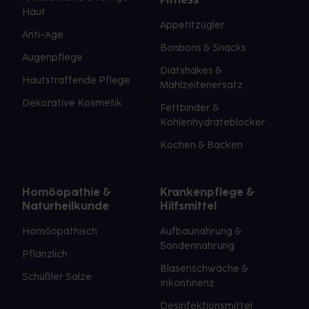
Haut
Appetitzügler
Anti-Age
Bonbons & Snacks
Augenpflege
Diätshakes &
Hautstraffende Pflege
Mahlzeitenersatz
Dekorative Kosmetik
Fettbinder &
Kohlenhydrateblocker
Kochen & Backen
Homöopathie &
Krankenpflege &
Naturheilkunde
Hilfsmittel
Homöopathisch
Aufbaunahrung &
Sondennahrung
Pflanzlich
Blasenschwäche &
Schüßler Salze
Inkontinenz
Desinfektionsmittel