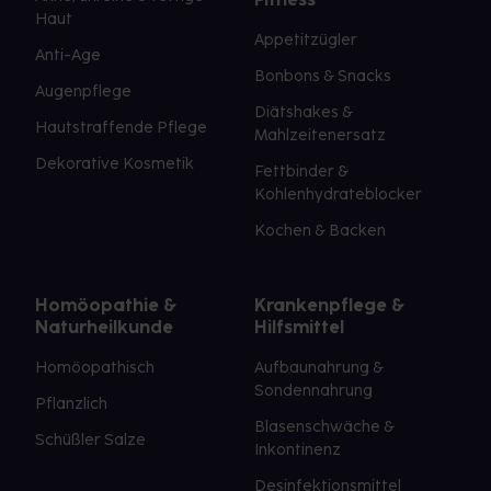
Haut
Appetitzügler
Anti-Age
Bonbons & Snacks
Augenpflege
Diätshakes &
Hautstraffende Pflege
Mahlzeitenersatz
Dekorative Kosmetik
Fettbinder &
Kohlenhydrateblocker
Kochen & Backen
Homöopathie &
Krankenpflege &
Naturheilkunde
Hilfsmittel
Homöopathisch
Aufbaunahrung &
Sondennahrung
Pflanzlich
Blasenschwäche &
Schüßler Salze
Inkontinenz
Desinfektionsmittel