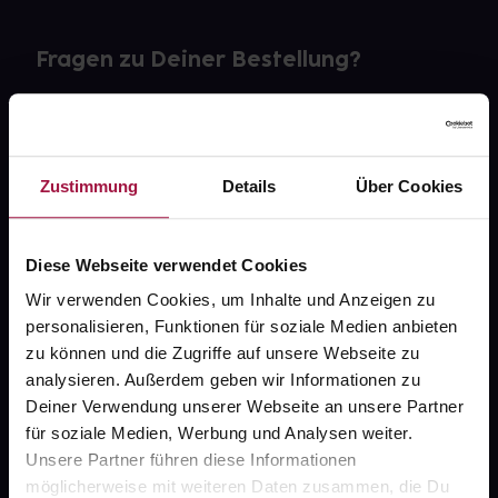
Fragen zu Deiner Bestellung?
Kontakt
FAQ
Zustimmung
Details
Über Cookies
Widerrufsformular
Diese Webseite verwendet Cookies
Wir verwenden Cookies, um Inhalte und Anzeigen zu
personalisieren, Funktionen für soziale Medien anbieten
gesund.de
zu können und die Zugriffe auf unsere Webseite zu
analysieren. Außerdem geben wir Informationen zu
Über uns
Deiner Verwendung unserer Webseite an unsere Partner
Karriere
für soziale Medien, Werbung und Analysen weiter.
Unsere Partner führen diese Informationen
Newsletter
möglicherweise mit weiteren Daten zusammen, die Du