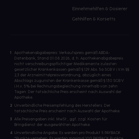
Einnehmehilfen & Dosierer
Gehhilfen & Korsetts
1
Apothekenabgabepreis: Verkaufspreis gemäß ABDA-
Datenbank, Stand 01.08.2026, d. h. Apothekenabgabepreis
nicht verschreibungspflichtiger Medikamente zulasten
gesetzlicher Krankenkassen gemäß § 129 Abs. 5a SGB V i.V.m §§
2,3 der Arzneimittelpreisverordnung, abzüglich eines
Abschlags zugunsten der Krankenkasse gemäß § 130 SGB V
i.H.v. 5% bei Rechnungsbegleichung innerhalb von zehn
Tagen. Der tatsächliche Preis erscheint nach Auswahl der
Apotheke.
2
Unverbindliche Preisempfehlung des Herstellers. Der
tatsächliche Preis erscheint nach Auswahl der Apotheke.
3
Alle Preisangaben inkl. MwSt., ggf. zzgl. Kosten für
Bringdienst der ausgewählten Apotheke.
4
Unverbindliche Angabe. Es werden pro Produkt 5 PAYBACK
°Punkte vergeben. Es werden maximal 100 PAYBACK Punkte