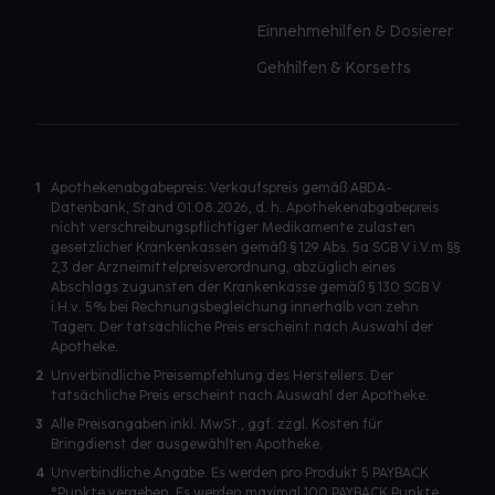
Einnehmehilfen & Dosierer
Gehhilfen & Korsetts
1
Apothekenabgabepreis: Verkaufspreis gemäß ABDA-
Datenbank, Stand 01.08.2026, d. h. Apothekenabgabepreis
nicht verschreibungspflichtiger Medikamente zulasten
gesetzlicher Krankenkassen gemäß § 129 Abs. 5a SGB V i.V.m §§
2,3 der Arzneimittelpreisverordnung, abzüglich eines
Abschlags zugunsten der Krankenkasse gemäß § 130 SGB V
i.H.v. 5% bei Rechnungsbegleichung innerhalb von zehn
Tagen. Der tatsächliche Preis erscheint nach Auswahl der
Apotheke.
2
Unverbindliche Preisempfehlung des Herstellers. Der
tatsächliche Preis erscheint nach Auswahl der Apotheke.
3
Alle Preisangaben inkl. MwSt., ggf. zzgl. Kosten für
Bringdienst der ausgewählten Apotheke.
4
Unverbindliche Angabe. Es werden pro Produkt 5 PAYBACK
°Punkte vergeben. Es werden maximal 100 PAYBACK Punkte