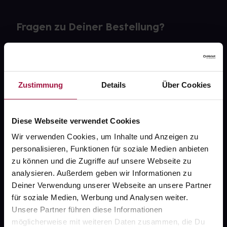
Fragen zu Deiner Bestellung?
Kontakt
FAQ
Zustimmung
Details
Über Cookies
Widerrufsformular
Diese Webseite verwendet Cookies
Wir verwenden Cookies, um Inhalte und Anzeigen zu
personalisieren, Funktionen für soziale Medien anbieten
gesund.de
zu können und die Zugriffe auf unsere Webseite zu
analysieren. Außerdem geben wir Informationen zu
Über uns
Deiner Verwendung unserer Webseite an unsere Partner
Karriere
für soziale Medien, Werbung und Analysen weiter.
Unsere Partner führen diese Informationen
Newsletter
möglicherweise mit weiteren Daten zusammen, die Du