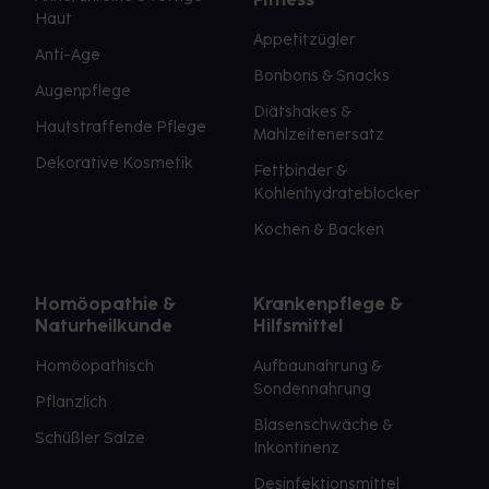
Haut
Appetitzügler
Anti-Age
Bonbons & Snacks
Augenpflege
Diätshakes &
Hautstraffende Pflege
Mahlzeitenersatz
Dekorative Kosmetik
Fettbinder &
Kohlenhydrateblocker
Kochen & Backen
Homöopathie &
Krankenpflege &
Naturheilkunde
Hilfsmittel
Homöopathisch
Aufbaunahrung &
Sondennahrung
Pflanzlich
Blasenschwäche &
Schüßler Salze
Inkontinenz
Desinfektionsmittel