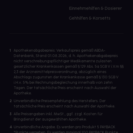
Einnehmehilfen & Dosierer
Gehhilfen & Korsetts
1
Apothekenabgabepreis: Verkaufspreis gemäß ABDA-
Datenbank, Stand 01.08.2026, d. h. Apothekenabgabepreis
nicht verschreibungspflichtiger Medikamente zulasten
gesetzlicher Krankenkassen gemäß § 129 Abs. 5a SGB V i.V.m §§
2,3 der Arzneimittelpreisverordnung, abzüglich eines
Abschlags zugunsten der Krankenkasse gemäß § 130 SGB V
i.H.v. 5% bei Rechnungsbegleichung innerhalb von zehn
Tagen. Der tatsächliche Preis erscheint nach Auswahl der
Apotheke.
2
Unverbindliche Preisempfehlung des Herstellers. Der
tatsächliche Preis erscheint nach Auswahl der Apotheke.
3
Alle Preisangaben inkl. MwSt., ggf. zzgl. Kosten für
Bringdienst der ausgewählten Apotheke.
4
Unverbindliche Angabe. Es werden pro Produkt 5 PAYBACK
°Punkte vergeben. Es werden maximal 100 PAYBACK Punkte