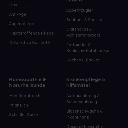
Haut
Appetitzügler
Anti-Age
Bonbons & Snacks
Augenpflege
Diätshakes &
Hautstraffende Pflege
Mahlzeitenersatz
Dekorative Kosmetik
Fettbinder &
Kohlenhydrateblocker
Kochen & Backen
Homöopathie &
Krankenpflege &
Naturheilkunde
Hilfsmittel
Homöopathisch
Aufbaunahrung &
Sondennahrung
Pflanzlich
Blasenschwäche &
Schüßler Salze
Inkontinenz
Desinfektionsmittel