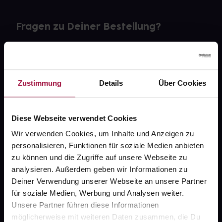
Fragen zu Deiner Bestellung?
Kontakt
FAQ
Zustimmung
Details
Über Cookies
Widerrufsformular
Diese Webseite verwendet Cookies
Wir verwenden Cookies, um Inhalte und Anzeigen zu
personalisieren, Funktionen für soziale Medien anbieten
gesund.de
zu können und die Zugriffe auf unsere Webseite zu
analysieren. Außerdem geben wir Informationen zu
Über uns
Deiner Verwendung unserer Webseite an unsere Partner
Karriere
für soziale Medien, Werbung und Analysen weiter.
Unsere Partner führen diese Informationen
Newsletter
möglicherweise mit weiteren Daten zusammen, die Du