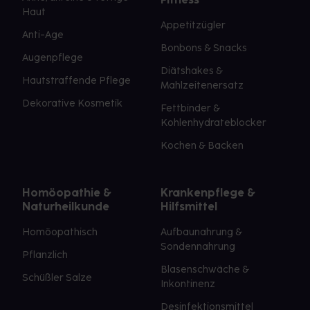
Haut
Appetitzügler
Anti-Age
Bonbons & Snacks
Augenpflege
Diätshakes &
Hautstraffende Pflege
Mahlzeitenersatz
Dekorative Kosmetik
Fettbinder &
Kohlenhydrateblocker
Kochen & Backen
Homöopathie &
Krankenpflege &
Naturheilkunde
Hilfsmittel
Homöopathisch
Aufbaunahrung &
Sondennahrung
Pflanzlich
Blasenschwäche &
Schüßler Salze
Inkontinenz
Desinfektionsmittel