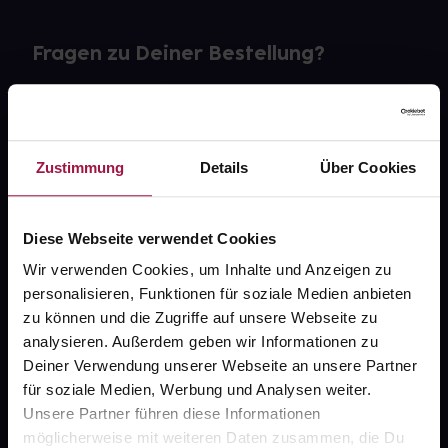
Fragen zu Deiner Bestellung?
Kontakt
FAQ
Zustimmung
Details
Über Cookies
Widerrufsformular
Diese Webseite verwendet Cookies
Wir verwenden Cookies, um Inhalte und Anzeigen zu
personalisieren, Funktionen für soziale Medien anbieten
gesund.de
zu können und die Zugriffe auf unsere Webseite zu
analysieren. Außerdem geben wir Informationen zu
Über uns
Deiner Verwendung unserer Webseite an unsere Partner
Karriere
für soziale Medien, Werbung und Analysen weiter.
Unsere Partner führen diese Informationen
Newsletter
möglicherweise mit weiteren Daten zusammen, die Du