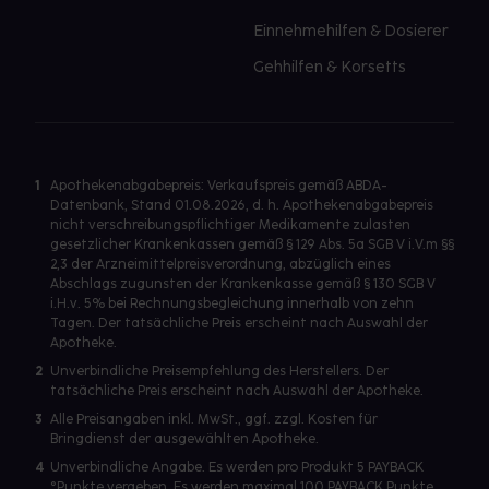
Einnehmehilfen & Dosierer
Gehhilfen & Korsetts
1
Apothekenabgabepreis: Verkaufspreis gemäß ABDA-
Datenbank, Stand 01.08.2026, d. h. Apothekenabgabepreis
nicht verschreibungspflichtiger Medikamente zulasten
gesetzlicher Krankenkassen gemäß § 129 Abs. 5a SGB V i.V.m §§
2,3 der Arzneimittelpreisverordnung, abzüglich eines
Abschlags zugunsten der Krankenkasse gemäß § 130 SGB V
i.H.v. 5% bei Rechnungsbegleichung innerhalb von zehn
Tagen. Der tatsächliche Preis erscheint nach Auswahl der
Apotheke.
2
Unverbindliche Preisempfehlung des Herstellers. Der
tatsächliche Preis erscheint nach Auswahl der Apotheke.
3
Alle Preisangaben inkl. MwSt., ggf. zzgl. Kosten für
Bringdienst der ausgewählten Apotheke.
4
Unverbindliche Angabe. Es werden pro Produkt 5 PAYBACK
°Punkte vergeben. Es werden maximal 100 PAYBACK Punkte