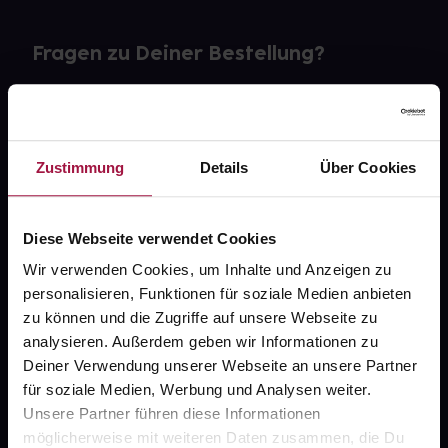
Fragen zu Deiner Bestellung?
Kontakt
FAQ
Zustimmung
Details
Über Cookies
Widerrufsformular
Diese Webseite verwendet Cookies
Wir verwenden Cookies, um Inhalte und Anzeigen zu
personalisieren, Funktionen für soziale Medien anbieten
gesund.de
zu können und die Zugriffe auf unsere Webseite zu
analysieren. Außerdem geben wir Informationen zu
Über uns
Deiner Verwendung unserer Webseite an unsere Partner
Karriere
für soziale Medien, Werbung und Analysen weiter.
Unsere Partner führen diese Informationen
Newsletter
möglicherweise mit weiteren Daten zusammen, die Du