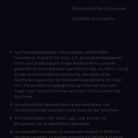
Einnehmehilfen & Dosierer
Gehhilfen & Korsetts
1
Apothekenabgabepreis: Verkaufspreis gemäß ABDA-
Datenbank, Stand 01.08.2026, d. h. Apothekenabgabepreis
nicht verschreibungspflichtiger Medikamente zulasten
gesetzlicher Krankenkassen gemäß § 129 Abs. 5a SGB V i.V.m §§
2,3 der Arzneimittelpreisverordnung, abzüglich eines
Abschlags zugunsten der Krankenkasse gemäß § 130 SGB V
i.H.v. 5% bei Rechnungsbegleichung innerhalb von zehn
Tagen. Der tatsächliche Preis erscheint nach Auswahl der
Apotheke.
2
Unverbindliche Preisempfehlung des Herstellers. Der
tatsächliche Preis erscheint nach Auswahl der Apotheke.
3
Alle Preisangaben inkl. MwSt., ggf. zzgl. Kosten für
Bringdienst der ausgewählten Apotheke.
4
Unverbindliche Angabe. Es werden pro Produkt 5 PAYBACK
°Punkte vergeben. Es werden maximal 100 PAYBACK Punkte