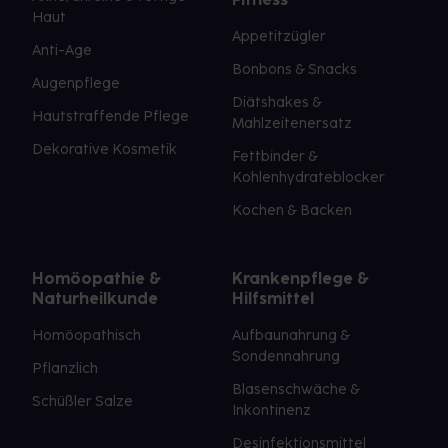
Haut
Appetitzügler
Anti-Age
Bonbons & Snacks
Augenpflege
Diätshakes &
Hautstraffende Pflege
Mahlzeitenersatz
Dekorative Kosmetik
Fettbinder &
Kohlenhydrateblocker
Kochen & Backen
Homöopathie &
Krankenpflege &
Naturheilkunde
Hilfsmittel
Homöopathisch
Aufbaunahrung &
Sondennahrung
Pflanzlich
Blasenschwäche &
Schüßler Salze
Inkontinenz
Desinfektionsmittel