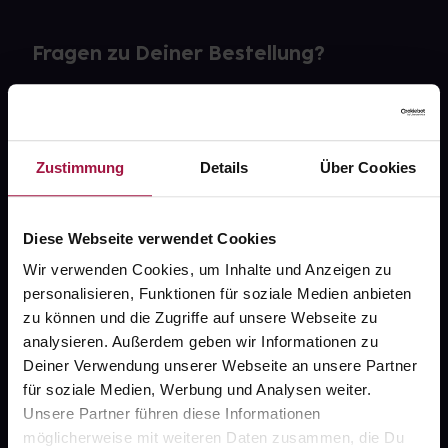
Fragen zu Deiner Bestellung?
Kontakt
FAQ
Zustimmung
Details
Über Cookies
Widerrufsformular
Diese Webseite verwendet Cookies
Wir verwenden Cookies, um Inhalte und Anzeigen zu
personalisieren, Funktionen für soziale Medien anbieten
gesund.de
zu können und die Zugriffe auf unsere Webseite zu
analysieren. Außerdem geben wir Informationen zu
Über uns
Deiner Verwendung unserer Webseite an unsere Partner
Karriere
für soziale Medien, Werbung und Analysen weiter.
Unsere Partner führen diese Informationen
Newsletter
möglicherweise mit weiteren Daten zusammen, die Du