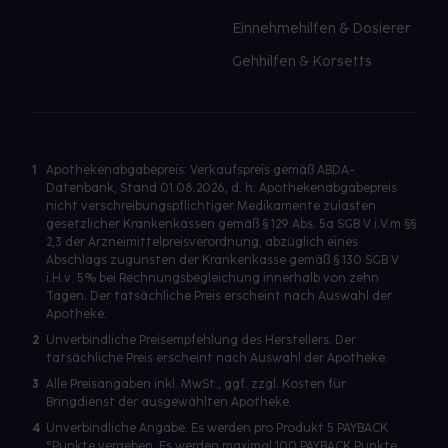
Einnehmehilfen & Dosierer
Gehhilfen & Korsetts
1
Apothekenabgabepreis: Verkaufspreis gemäß ABDA-
Datenbank, Stand 01.08.2026, d. h. Apothekenabgabepreis
nicht verschreibungspflichtiger Medikamente zulasten
gesetzlicher Krankenkassen gemäß § 129 Abs. 5a SGB V i.V.m §§
2,3 der Arzneimittelpreisverordnung, abzüglich eines
Abschlags zugunsten der Krankenkasse gemäß § 130 SGB V
i.H.v. 5% bei Rechnungsbegleichung innerhalb von zehn
Tagen. Der tatsächliche Preis erscheint nach Auswahl der
Apotheke.
2
Unverbindliche Preisempfehlung des Herstellers. Der
tatsächliche Preis erscheint nach Auswahl der Apotheke.
3
Alle Preisangaben inkl. MwSt., ggf. zzgl. Kosten für
Bringdienst der ausgewählten Apotheke.
4
Unverbindliche Angabe. Es werden pro Produkt 5 PAYBACK
°Punkte vergeben. Es werden maximal 100 PAYBACK Punkte