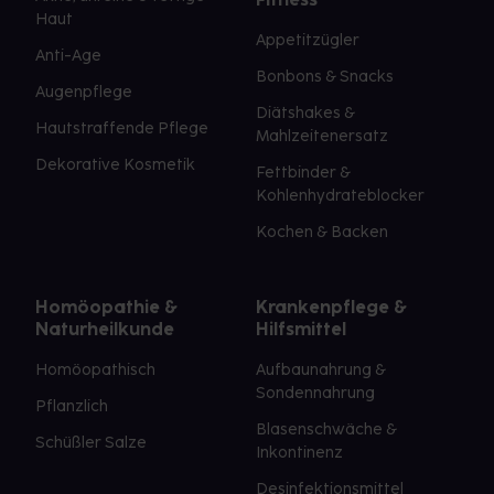
Haut
Appetitzügler
Anti-Age
Bonbons & Snacks
Augenpflege
Diätshakes &
Hautstraffende Pflege
Mahlzeitenersatz
Dekorative Kosmetik
Fettbinder &
Kohlenhydrateblocker
Kochen & Backen
Homöopathie &
Krankenpflege &
Naturheilkunde
Hilfsmittel
Homöopathisch
Aufbaunahrung &
Sondennahrung
Pflanzlich
Blasenschwäche &
Schüßler Salze
Inkontinenz
Desinfektionsmittel