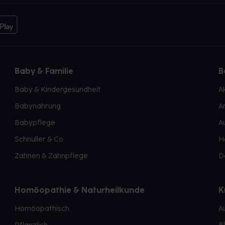
Baby & Familie
B
Baby & Kindergesundheit
A
Babynahrung
A
Babypflege
A
Schnuller & Co.
H
Zahnen & Zahnpflege
D
Homöopathie & Naturheilkunde
K
Homöopathisch
A