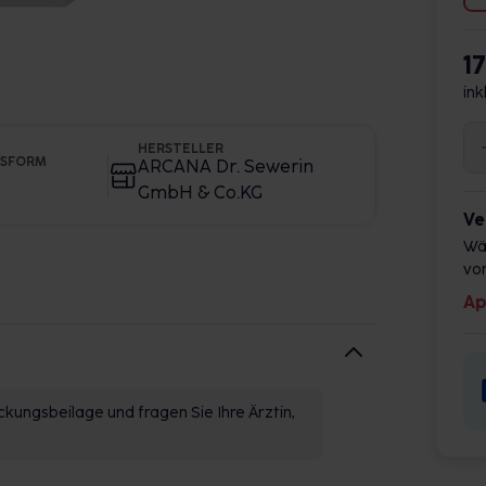
1
ink
HERSTELLER
GSFORM
ARCANA Dr. Sewerin
GmbH & Co.KG
Ve
Wä
vor
Ap
kungsbeilage und fragen Sie Ihre Ärztin,