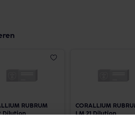
eren
LLIUM RUBRUM
CORALLIUM RUBR
 Dilution
LM 21 Dilution
 1.766,00 € / l
10 ml • 1.766,00 € / l