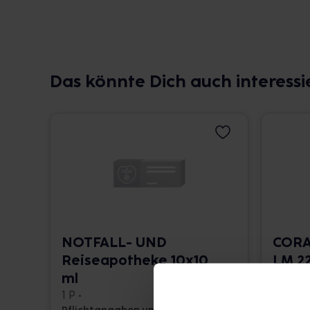
Das könnte Dich auch interessi
NOTFALL- UND
CORA
Reiseapotheke 10x10
LM 22
ml
10 ml •
1 P •