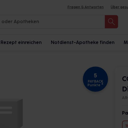
Fragen & Antworten
Über ges
Rezept einreichen
Notdienst-Apotheke finden
M
5
C
PAYBACK
4
Punkte
D
AR
Pa
1