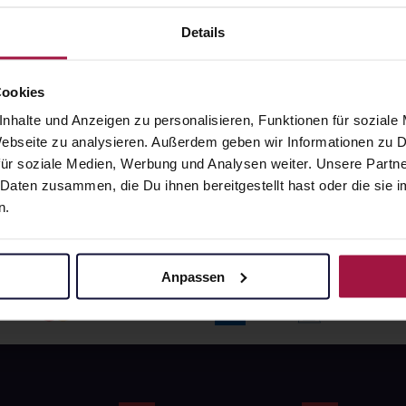
angaben und Details
Pflichtangaben und Details
6
€
17,66
€
Details
1, 3
1, 3
Cookies
nhalte und Anzeigen zu personalisieren, Funktionen für soziale
 Webseite zu analysieren. Außerdem geben wir Informationen zu
ür soziale Medien, Werbung und Analysen weiter. Unsere Partne
 Daten zusammen, die Du ihnen bereitgestellt hast oder die si
n.
Anpassen