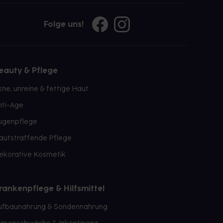
Folge uns!
eauty & Pflege
kne, unreine & fettige Haut
nti-Age
ugenpflege
autstraffende Pflege
ekorative Kosmetik
rankenpflege & Hilfsmittel
ufbaunahrung & Sondennahrung