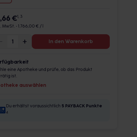
7,66 €
1, 3
l. MwSt. •
1.766,00 € / l
In den Warenkorb
rfügbarkeit
hle eine Apotheke und prüfe, ob das Produkt
rätig ist.
otheke auswählen
Du erhältst voraussichtlich
5 PAYBACK
Punkte
4