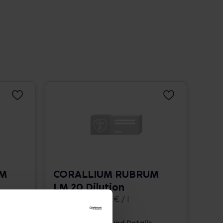
UM
CORALLIUM RUBRUM
LM 20 Dilution
10 ml • 1.662,00 € / l