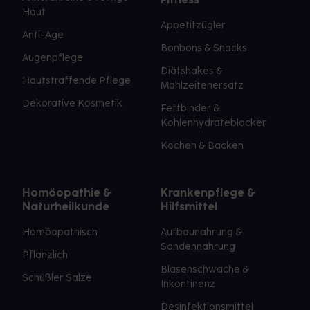
Haut
Appetitzügler
Anti-Age
Bonbons & Snacks
Augenpflege
Diätshakes &
Hautstraffende Pflege
Mahlzeitenersatz
Dekorative Kosmetik
Fettbinder &
Kohlenhydrateblocker
Kochen & Backen
Homöopathie &
Krankenpflege &
Naturheilkunde
Hilfsmittel
Homöopathisch
Aufbaunahrung &
Sondennahrung
Pflanzlich
Blasenschwäche &
Schüßler Salze
Inkontinenz
Desinfektionsmittel