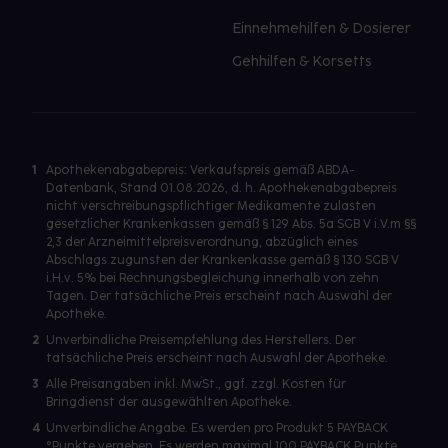
Einnehmehilfen & Dosierer
Gehhilfen & Korsetts
1
Apothekenabgabepreis: Verkaufspreis gemäß ABDA-
Datenbank, Stand 01.08.2026, d. h. Apothekenabgabepreis
nicht verschreibungspflichtiger Medikamente zulasten
gesetzlicher Krankenkassen gemäß § 129 Abs. 5a SGB V i.V.m §§
2,3 der Arzneimittelpreisverordnung, abzüglich eines
Abschlags zugunsten der Krankenkasse gemäß § 130 SGB V
i.H.v. 5% bei Rechnungsbegleichung innerhalb von zehn
Tagen. Der tatsächliche Preis erscheint nach Auswahl der
Apotheke.
2
Unverbindliche Preisempfehlung des Herstellers. Der
tatsächliche Preis erscheint nach Auswahl der Apotheke.
3
Alle Preisangaben inkl. MwSt., ggf. zzgl. Kosten für
Bringdienst der ausgewählten Apotheke.
4
Unverbindliche Angabe. Es werden pro Produkt 5 PAYBACK
°Punkte vergeben. Es werden maximal 100 PAYBACK Punkte