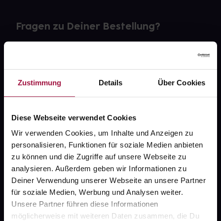
Fragen zu Deiner Bestellung?
Kontakt
FAQ
Zustimmung
Details
Über Cookies
Widerrufsformular
Diese Webseite verwendet Cookies
Wir verwenden Cookies, um Inhalte und Anzeigen zu
personalisieren, Funktionen für soziale Medien anbieten
gesund.de
zu können und die Zugriffe auf unsere Webseite zu
analysieren. Außerdem geben wir Informationen zu
Über uns
Deiner Verwendung unserer Webseite an unsere Partner
Karriere
für soziale Medien, Werbung und Analysen weiter.
Unsere Partner führen diese Informationen
Newsletter
möglicherweise mit weiteren Daten zusammen, die Du