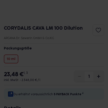
CORYDALIS CAVA LM 100 Dilution
ARCANA Dr. Sewerin GmbH & Co.KG
Packungsgröße
10 ml
23,48 €
1, 3
inkl. MwSt. •
2.348,00 € / l
4
Du erhältst voraussichtlich
5 PAYBACK
Punkte