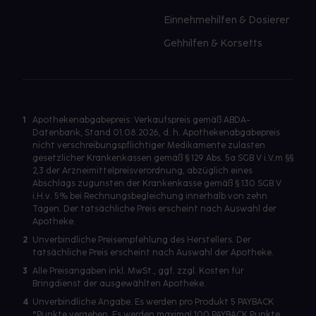
Einnehmehilfen & Dosierer
Gehhilfen & Korsetts
1
Apothekenabgabepreis: Verkaufspreis gemäß ABDA-
Datenbank, Stand 01.08.2026, d. h. Apothekenabgabepreis
nicht verschreibungspflichtiger Medikamente zulasten
gesetzlicher Krankenkassen gemäß § 129 Abs. 5a SGB V i.V.m §§
2,3 der Arzneimittelpreisverordnung, abzüglich eines
Abschlags zugunsten der Krankenkasse gemäß § 130 SGB V
i.H.v. 5% bei Rechnungsbegleichung innerhalb von zehn
Tagen. Der tatsächliche Preis erscheint nach Auswahl der
Apotheke.
2
Unverbindliche Preisempfehlung des Herstellers. Der
tatsächliche Preis erscheint nach Auswahl der Apotheke.
3
Alle Preisangaben inkl. MwSt., ggf. zzgl. Kosten für
Bringdienst der ausgewählten Apotheke.
4
Unverbindliche Angabe. Es werden pro Produkt 5 PAYBACK
°Punkte vergeben. Es werden maximal 100 PAYBACK Punkte