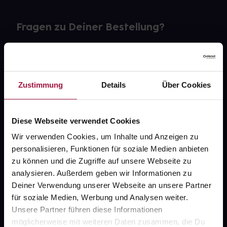
Fragen zu Deiner Bestellung?
Kontakt
FAQ
Zustimmung
Details
Über Cookies
Widerrufsformular
Diese Webseite verwendet Cookies
Wir verwenden Cookies, um Inhalte und Anzeigen zu
personalisieren, Funktionen für soziale Medien anbieten
gesund.de
zu können und die Zugriffe auf unsere Webseite zu
analysieren. Außerdem geben wir Informationen zu
Über uns
Deiner Verwendung unserer Webseite an unsere Partner
Karriere
für soziale Medien, Werbung und Analysen weiter.
Unsere Partner führen diese Informationen
Newsletter
möglicherweise mit weiteren Daten zusammen, die Du