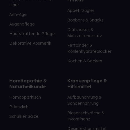
Haut
Appetitzügler
Anti-Age
Bonbons & Snacks
Augenpflege
Diätshakes &
Hautstraffende Pflege
Mahlzeitenersatz
Dekorative Kosmetik
Fettbinder &
Kohlenhydrateblocker
Kochen & Backen
Homöopathie &
Krankenpflege &
Naturheilkunde
Hilfsmittel
Homöopathisch
Aufbaunahrung &
Sondennahrung
Pflanzlich
Blasenschwäche &
Schüßler Salze
Inkontinenz
Desinfektionsmittel