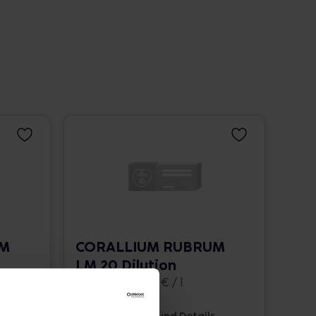
UM
CORALLIUM RUBRUM
LM 20 Dilution
10 ml • 1.662,00 € / l