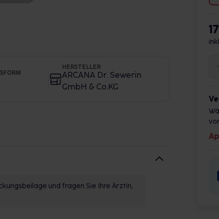
1
ink
HERSTELLER
GSFORM
ARCANA Dr. Sewerin
GmbH & Co.KG
Ve
Wä
vor
Ap
kungsbeilage und fragen Sie Ihre Ärztin,