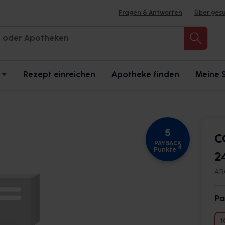
Fragen & Antworten
Über ges
Rezept einreichen
Apotheke finden
Meine 
5
C
PAYBACK
4
Punkte
2
AR
Pa
1