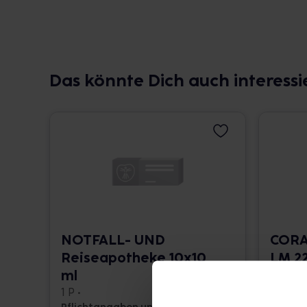
Das könnte Dich auch interessi
NOTFALL- UND
CORA
Reiseapotheke 10x10
LM 22
ml
10 ml •
1 P •