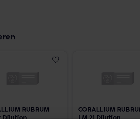
eren
LLIUM RUBRUM
CORALLIUM RUBR
 Dilution
LM 21 Dilution
 1.766,00 € / l
10 ml • 1.766,00 € / l