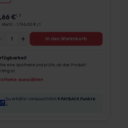
7,66 €
1, 3
l. MwSt. •
1.766,00 € / l
In den Warenkorb
rfügbarkeit
hle eine Apotheke und prüfe, ob das Produkt
rätig ist.
otheke auswählen
Du erhältst voraussichtlich
5 PAYBACK
Punkte
4