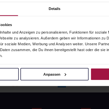
angaben und Details
Pflichtangaben und Details
6
€
17,66
€
Details
1, 3
1, 3
Cookies
nhalte und Anzeigen zu personalisieren, Funktionen für soziale
 Webseite zu analysieren. Außerdem geben wir Informationen zu
ür soziale Medien, Werbung und Analysen weiter. Unsere Partne
 Daten zusammen, die Du ihnen bereitgestellt hast oder die si
n.
Anpassen