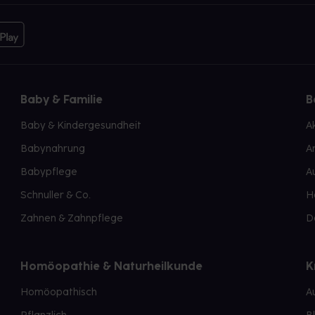
Baby & Familie
B
Baby & Kindergesundheit
A
Babynahrung
A
Babypflege
A
Schnuller & Co.
H
Zahnen & Zahnpflege
D
Homöopathie & Naturheilkunde
K
Homöopathisch
A