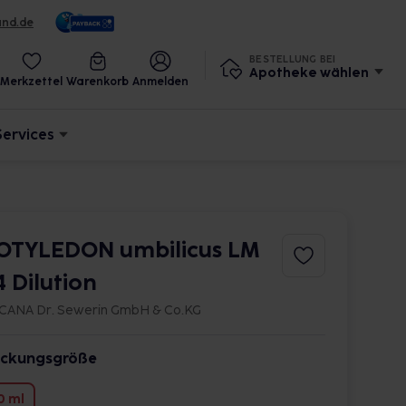
und.de
BESTELLUNG BEI
Apotheke wählen
Merkzettel
Warenkorb
Anmelden
Services
OTYLEDON umbilicus LM
4 Dilution
CANA Dr. Sewerin GmbH & Co.KG
ckungsgröße
0 ml