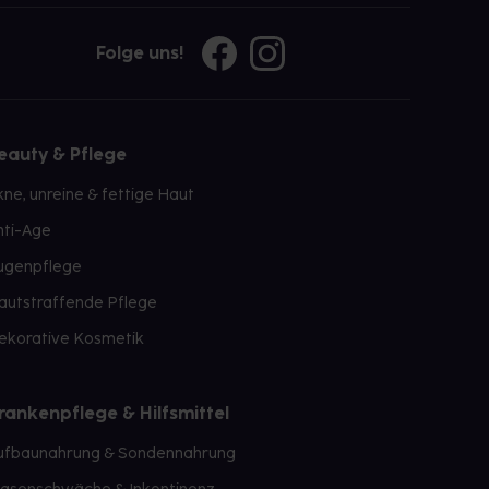
Folge uns!
eauty & Pflege
kne, unreine & fettige Haut
nti-Age
ugenpflege
autstraffende Pflege
ekorative Kosmetik
rankenpflege & Hilfsmittel
ufbaunahrung & Sondennahrung