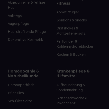
Akne, unreine & fettige
Fitness
Haut
Appetitzügler
Anti-Age
Bonbons & Snacks
Augenpflege
Diätshakes &
Hautstraffende Pflege
Mahlzeitenersatz
Dekorative Kosmetik
Fettbinder &
Kohlenhydrateblocker
Kochen & Backen
Homöopathie &
Krankenpflege &
Naturheilkunde
Hilfsmittel
Homöopathisch
Aufbaunahrung &
Sondennahrung
Pflanzlich
Blasenschwäche &
Schüßler Salze
Inkontinenz