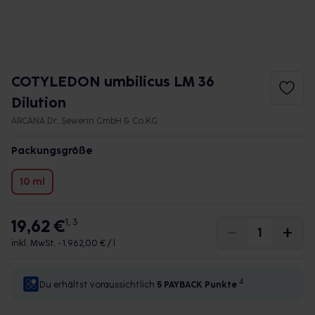
COTYLEDON umbilicus LM 36
Dilution
ARCANA Dr. Sewerin GmbH & Co.KG
Packungsgröße
10 ml
19,62 €
1, 3
inkl. MwSt. •
1.962,00 € / l
4
Du erhältst voraussichtlich
5 PAYBACK
Punkte