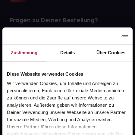
Fragen zu Deiner Bestellung?
Kontakt
FAQ
Zustimmung
Details
Über Cookies
Widerrufsformular
Diese Webseite verwendet Cookies
Wir verwenden Cookies, um Inhalte und Anzeigen zu
personalisieren, Funktionen für soziale Medien anbieten
gesund.de
zu können und die Zugriffe auf unsere Webseite zu
analysieren. Außerdem geben wir Informationen zu
Über uns
Deiner Verwendung unserer Webseite an unsere Partner
Karriere
für soziale Medien, Werbung und Analysen weiter.
Unsere Partner führen diese Informationen
Newsletter
möglicherweise mit weiteren Daten zusammen, die Du