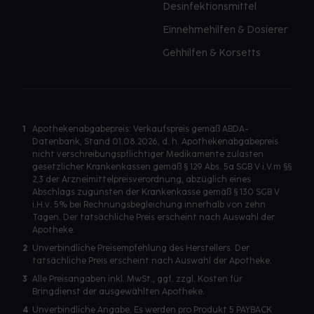
Desinfektionsmittel
Einnehmehilfen & Dosierer
Gehhilfen & Korsetts
1
Apothekenabgabepreis: Verkaufspreis gemäß ABDA-
Datenbank, Stand 01.08.2026, d. h. Apothekenabgabepreis
nicht verschreibungspflichtiger Medikamente zulasten
gesetzlicher Krankenkassen gemäß § 129 Abs. 5a SGB V i.V.m §§
2,3 der Arzneimittelpreisverordnung, abzüglich eines
Abschlags zugunsten der Krankenkasse gemäß § 130 SGB V
i.H.v. 5% bei Rechnungsbegleichung innerhalb von zehn
Tagen. Der tatsächliche Preis erscheint nach Auswahl der
Apotheke.
2
Unverbindliche Preisempfehlung des Herstellers. Der
tatsächliche Preis erscheint nach Auswahl der Apotheke.
3
Alle Preisangaben inkl. MwSt., ggf. zzgl. Kosten für
Bringdienst der ausgewählten Apotheke.
4
Unverbindliche Angabe. Es werden pro Produkt 5 PAYBACK