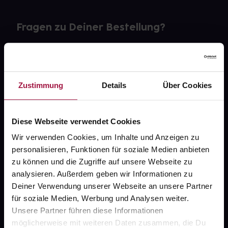
Fragen zu Deiner Bestellung?
Kontakt
FAQ
Zustimmung
Details
Über Cookies
Widerrufsformular
Diese Webseite verwendet Cookies
Wir verwenden Cookies, um Inhalte und Anzeigen zu
personalisieren, Funktionen für soziale Medien anbieten
gesund.de
zu können und die Zugriffe auf unsere Webseite zu
analysieren. Außerdem geben wir Informationen zu
Über uns
Deiner Verwendung unserer Webseite an unsere Partner
Karriere
für soziale Medien, Werbung und Analysen weiter.
Unsere Partner führen diese Informationen
Newsletter
möglicherweise mit weiteren Daten zusammen, die Du