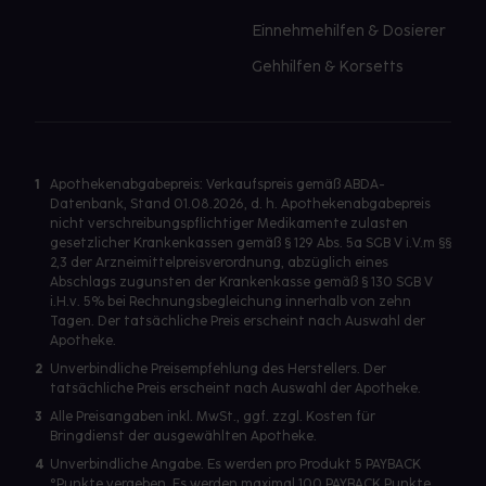
Einnehmehilfen & Dosierer
Gehhilfen & Korsetts
1
Apothekenabgabepreis: Verkaufspreis gemäß ABDA-
Datenbank, Stand 01.08.2026, d. h. Apothekenabgabepreis
nicht verschreibungspflichtiger Medikamente zulasten
gesetzlicher Krankenkassen gemäß § 129 Abs. 5a SGB V i.V.m §§
2,3 der Arzneimittelpreisverordnung, abzüglich eines
Abschlags zugunsten der Krankenkasse gemäß § 130 SGB V
i.H.v. 5% bei Rechnungsbegleichung innerhalb von zehn
Tagen. Der tatsächliche Preis erscheint nach Auswahl der
Apotheke.
2
Unverbindliche Preisempfehlung des Herstellers. Der
tatsächliche Preis erscheint nach Auswahl der Apotheke.
3
Alle Preisangaben inkl. MwSt., ggf. zzgl. Kosten für
Bringdienst der ausgewählten Apotheke.
4
Unverbindliche Angabe. Es werden pro Produkt 5 PAYBACK
°Punkte vergeben. Es werden maximal 100 PAYBACK Punkte