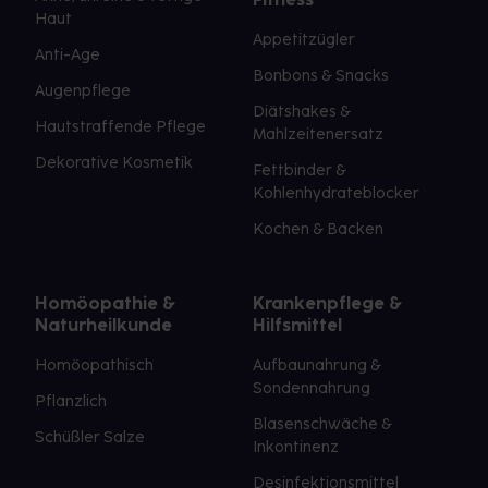
Haut
Appetitzügler
Anti-Age
Bonbons & Snacks
Augenpflege
Diätshakes &
Hautstraffende Pflege
Mahlzeitenersatz
Dekorative Kosmetik
Fettbinder &
Kohlenhydrateblocker
Kochen & Backen
Homöopathie &
Krankenpflege &
Naturheilkunde
Hilfsmittel
Homöopathisch
Aufbaunahrung &
Sondennahrung
Pflanzlich
Blasenschwäche &
Schüßler Salze
Inkontinenz
Desinfektionsmittel