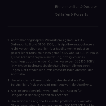
Einnehmehilfen & Dosierer
Gehhilfen & Korsetts
1
Apothekenabgabepreis: Verkaufspreis gemäß ABDA-
Datenbank, Stand 01.08.2026, d. h. Apothekenabgabepreis
nicht verschreibungspflichtiger Medikamente zulasten
gesetzlicher Krankenkassen gemäß § 129 Abs. 5a SGB V i.V.m §§
2,3 der Arzneimittelpreisverordnung, abzüglich eines
Abschlags zugunsten der Krankenkasse gemäß § 130 SGB V
i.H.v. 5% bei Rechnungsbegleichung innerhalb von zehn
Tagen. Der tatsächliche Preis erscheint nach Auswahl der
Apotheke.
2
Unverbindliche Preisempfehlung des Herstellers. Der
tatsächliche Preis erscheint nach Auswahl der Apotheke.
3
Alle Preisangaben inkl. MwSt., ggf. zzgl. Kosten für
Bringdienst der ausgewählten Apotheke.
4
Unverbindliche Angabe. Es werden pro Produkt 5 PAYBACK
°Punkte vergeben. Es werden maximal 100 PAYBACK Punkte