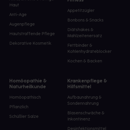
Haut
Appetitzügler
Anti-Age
Bonbons & Snacks
Augenpflege
Diätshakes &
Hautstraffende Pflege
Mahlzeitenersatz
Dekorative Kosmetik
Fettbinder &
Kohlenhydrateblocker
Kochen & Backen
Homöopathie &
Krankenpflege &
Naturheilkunde
Hilfsmittel
Homöopathisch
Aufbaunahrung &
Sondennahrung
Pflanzlich
Blasenschwäche &
Schüßler Salze
Inkontinenz
Desinfektionsmittel