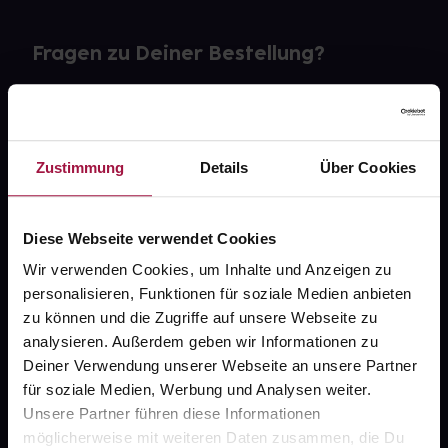
Fragen zu Deiner Bestellung?
Kontakt
FAQ
Zustimmung
Details
Über Cookies
Widerrufsformular
Diese Webseite verwendet Cookies
Wir verwenden Cookies, um Inhalte und Anzeigen zu
personalisieren, Funktionen für soziale Medien anbieten
gesund.de
zu können und die Zugriffe auf unsere Webseite zu
analysieren. Außerdem geben wir Informationen zu
Über uns
Deiner Verwendung unserer Webseite an unsere Partner
Karriere
für soziale Medien, Werbung und Analysen weiter.
Unsere Partner führen diese Informationen
Newsletter
möglicherweise mit weiteren Daten zusammen, die Du