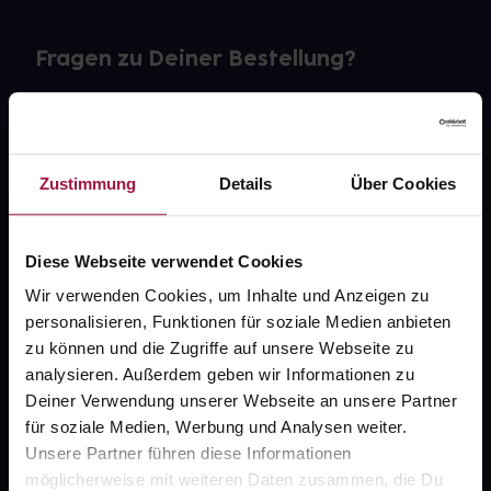
Fragen zu Deiner Bestellung?
Kontakt
FAQ
Zustimmung
Details
Über Cookies
Widerrufsformular
Diese Webseite verwendet Cookies
Wir verwenden Cookies, um Inhalte und Anzeigen zu
personalisieren, Funktionen für soziale Medien anbieten
gesund.de
zu können und die Zugriffe auf unsere Webseite zu
analysieren. Außerdem geben wir Informationen zu
Über uns
Deiner Verwendung unserer Webseite an unsere Partner
Karriere
für soziale Medien, Werbung und Analysen weiter.
Unsere Partner führen diese Informationen
Newsletter
möglicherweise mit weiteren Daten zusammen, die Du