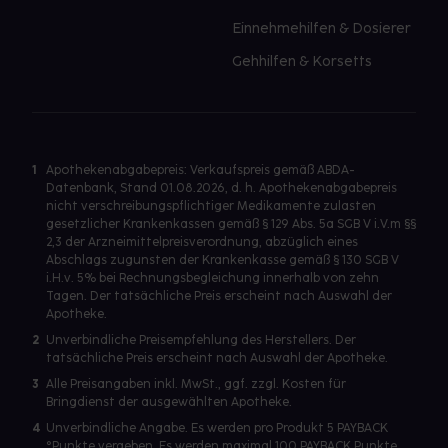
Einnehmehilfen & Dosierer
Gehhilfen & Korsetts
1
Apothekenabgabepreis: Verkaufspreis gemäß ABDA-
Datenbank, Stand 01.08.2026, d. h. Apothekenabgabepreis
nicht verschreibungspflichtiger Medikamente zulasten
gesetzlicher Krankenkassen gemäß § 129 Abs. 5a SGB V i.V.m §§
2,3 der Arzneimittelpreisverordnung, abzüglich eines
Abschlags zugunsten der Krankenkasse gemäß § 130 SGB V
i.H.v. 5% bei Rechnungsbegleichung innerhalb von zehn
Tagen. Der tatsächliche Preis erscheint nach Auswahl der
Apotheke.
2
Unverbindliche Preisempfehlung des Herstellers. Der
tatsächliche Preis erscheint nach Auswahl der Apotheke.
3
Alle Preisangaben inkl. MwSt., ggf. zzgl. Kosten für
Bringdienst der ausgewählten Apotheke.
4
Unverbindliche Angabe. Es werden pro Produkt 5 PAYBACK
°Punkte vergeben. Es werden maximal 100 PAYBACK Punkte