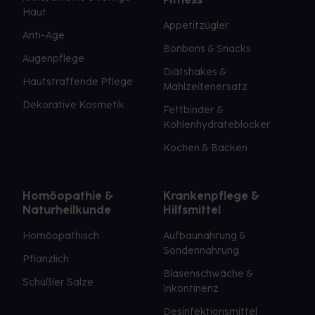
Haut
Appetitzügler
Anti-Age
Bonbons & Snacks
Augenpflege
Diätshakes &
Hautstraffende Pflege
Mahlzeitenersatz
Dekorative Kosmetik
Fettbinder &
Kohlenhydrateblocker
Kochen & Backen
Homöopathie &
Krankenpflege &
Naturheilkunde
Hilfsmittel
Homöopathisch
Aufbaunahrung &
Sondennahrung
Pflanzlich
Blasenschwäche &
Schüßler Salze
Inkontinenz
Desinfektionsmittel