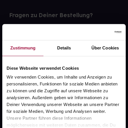
Fragen zu Deiner Bestellung?
Kontakt
FAQ
Zustimmung
Details
Über Cookies
Widerrufsformular
Diese Webseite verwendet Cookies
Wir verwenden Cookies, um Inhalte und Anzeigen zu
personalisieren, Funktionen für soziale Medien anbieten
gesund.de
zu können und die Zugriffe auf unsere Webseite zu
analysieren. Außerdem geben wir Informationen zu
Über uns
Deiner Verwendung unserer Webseite an unsere Partner
Karriere
für soziale Medien, Werbung und Analysen weiter.
Unsere Partner führen diese Informationen
Newsletter
möglicherweise mit weiteren Daten zusammen, die Du