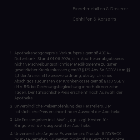
Einnehmehilfen & Dosierer
Gehhilfen & Korsetts
1
Apothekenabgabepreis: Verkaufspreis gemäß ABDA-
Datenbank, Stand 01.08.2026, d. h. Apothekenabgabepreis
nicht verschreibungspflichtiger Medikamente zulasten
gesetzlicher Krankenkassen gemäß § 129 Abs. 5a SGB V i.V.m §§
2,3 der Arzneimittelpreisverordnung, abzüglich eines
Abschlags zugunsten der Krankenkasse gemäß § 130 SGB V
i.H.v. 5% bei Rechnungsbegleichung innerhalb von zehn
Tagen. Der tatsächliche Preis erscheint nach Auswahl der
Apotheke.
2
Unverbindliche Preisempfehlung des Herstellers. Der
tatsächliche Preis erscheint nach Auswahl der Apotheke.
3
Alle Preisangaben inkl. MwSt., ggf. zzgl. Kosten für
Bringdienst der ausgewählten Apotheke.
4
Unverbindliche Angabe. Es werden pro Produkt 5 PAYBACK
°Punkte vergeben. Es werden maximal 100 PAYBACK Punkte