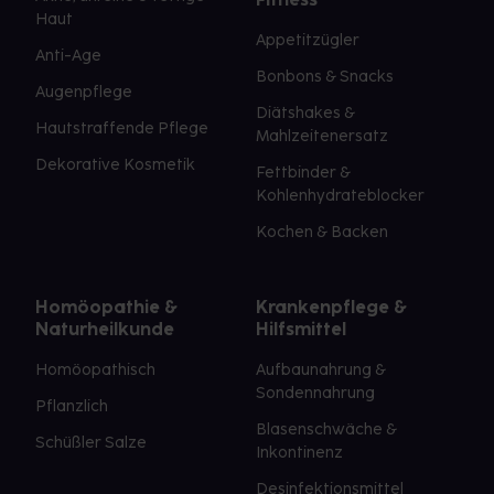
Haut
Appetitzügler
Anti-Age
Bonbons & Snacks
Augenpflege
Diätshakes &
Hautstraffende Pflege
Mahlzeitenersatz
Dekorative Kosmetik
Fettbinder &
Kohlenhydrateblocker
Kochen & Backen
Homöopathie &
Krankenpflege &
Naturheilkunde
Hilfsmittel
Homöopathisch
Aufbaunahrung &
Sondennahrung
Pflanzlich
Blasenschwäche &
Schüßler Salze
Inkontinenz
Desinfektionsmittel