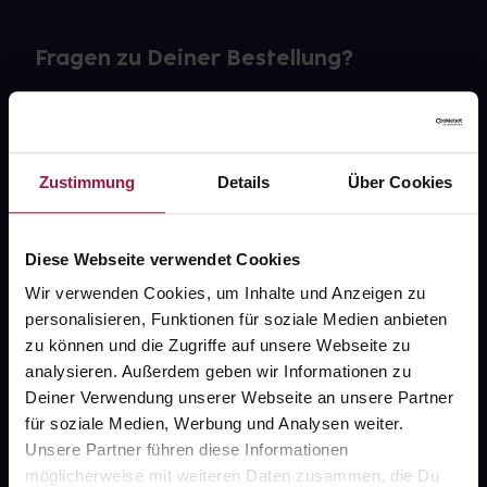
Fragen zu Deiner Bestellung?
Kontakt
FAQ
Zustimmung
Details
Über Cookies
Widerrufsformular
Diese Webseite verwendet Cookies
Wir verwenden Cookies, um Inhalte und Anzeigen zu
personalisieren, Funktionen für soziale Medien anbieten
gesund.de
zu können und die Zugriffe auf unsere Webseite zu
analysieren. Außerdem geben wir Informationen zu
Über uns
Deiner Verwendung unserer Webseite an unsere Partner
Karriere
für soziale Medien, Werbung und Analysen weiter.
Unsere Partner führen diese Informationen
Newsletter
möglicherweise mit weiteren Daten zusammen, die Du