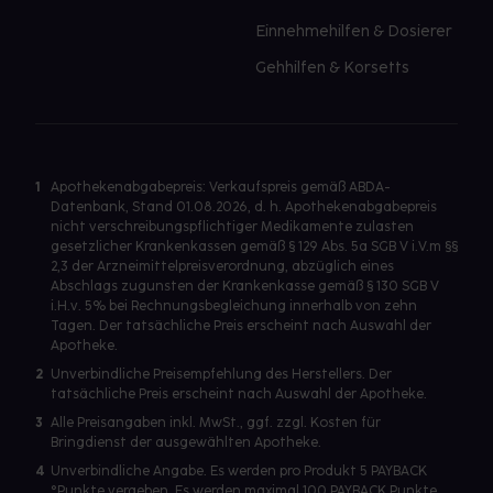
Einnehmehilfen & Dosierer
Gehhilfen & Korsetts
1
Apothekenabgabepreis: Verkaufspreis gemäß ABDA-
Datenbank, Stand 01.08.2026, d. h. Apothekenabgabepreis
nicht verschreibungspflichtiger Medikamente zulasten
gesetzlicher Krankenkassen gemäß § 129 Abs. 5a SGB V i.V.m §§
2,3 der Arzneimittelpreisverordnung, abzüglich eines
Abschlags zugunsten der Krankenkasse gemäß § 130 SGB V
i.H.v. 5% bei Rechnungsbegleichung innerhalb von zehn
Tagen. Der tatsächliche Preis erscheint nach Auswahl der
Apotheke.
2
Unverbindliche Preisempfehlung des Herstellers. Der
tatsächliche Preis erscheint nach Auswahl der Apotheke.
3
Alle Preisangaben inkl. MwSt., ggf. zzgl. Kosten für
Bringdienst der ausgewählten Apotheke.
4
Unverbindliche Angabe. Es werden pro Produkt 5 PAYBACK
°Punkte vergeben. Es werden maximal 100 PAYBACK Punkte