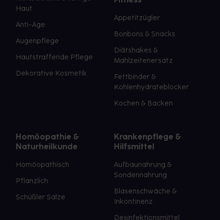
Haut
Appetitzügler
Anti-Age
Bonbons & Snacks
Augenpflege
Diätshakes &
Hautstraffende Pflege
Mahlzeitenersatz
Dekorative Kosmetik
Fettbinder &
Kohlenhydrateblocker
Kochen & Backen
Homöopathie &
Krankenpflege &
Naturheilkunde
Hilfsmittel
Homöopathisch
Aufbaunahrung &
Sondennahrung
Pflanzlich
Blasenschwäche &
Schüßler Salze
Inkontinenz
Desinfektionsmittel