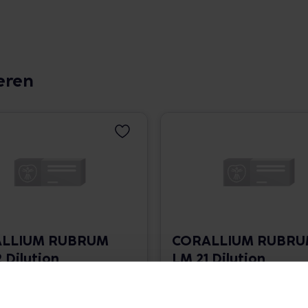
eren
LLIUM RUBRUM
CORALLIUM RUBR
 Dilution
LM 21 Dilution
 1.766,00 € / l
10 ml • 1.766,00 € / l