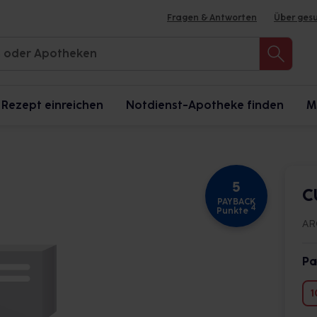
Fragen & Antworten
Über ges
Rezept einreichen
Notdienst-Apotheke finden
M
5
C
PAYBACK
4
Punkte
AR
Pa
1