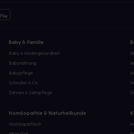
Baby & Familie
B
Baby & Kindergesundheit
A
Babynahrung
A
Babypflege
A
Schnuller & Co.
H
Zahnen & Zahnpflege
D
Homöopathie & Naturheilkunde
K
Homöopathisch
A