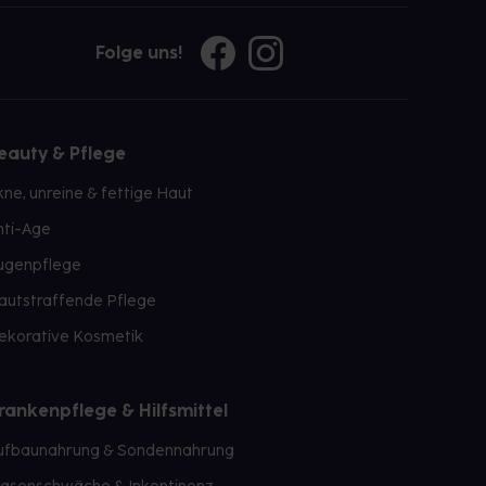
Folge uns!
eauty & Pflege
kne, unreine & fettige Haut
nti-Age
ugenpflege
autstraffende Pflege
ekorative Kosmetik
rankenpflege & Hilfsmittel
ufbaunahrung & Sondennahrung