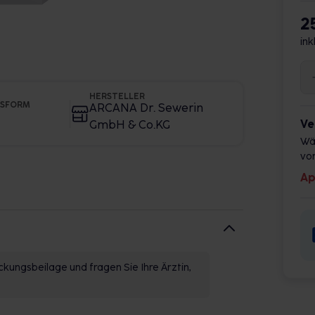
2
ink
HERSTELLER
GSFORM
ARCANA Dr. Sewerin
Ve
GmbH & Co.KG
Wä
vor
Ap
kungsbeilage und fragen Sie Ihre Ärztin,