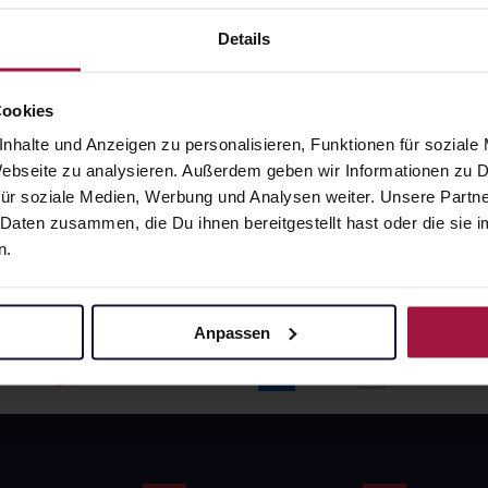
angaben und Details
Pflichtangaben und Details
6
€
17,66
€
Details
1, 3
1, 3
Cookies
nhalte und Anzeigen zu personalisieren, Funktionen für soziale
 Webseite zu analysieren. Außerdem geben wir Informationen zu
ür soziale Medien, Werbung und Analysen weiter. Unsere Partne
 Daten zusammen, die Du ihnen bereitgestellt hast oder die si
n.
Anpassen