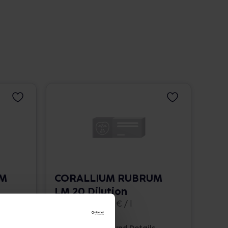
UM
CORALLIUM RUBRUM
LM 20 Dilution
10 ml • 1.662,00 € / l