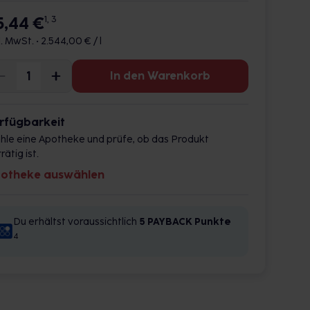
5,44 €
1, 3
l. MwSt. •
2.544,00 € / l
In den Warenkorb
rfügbarkeit
hle eine Apotheke und prüfe, ob das Produkt
rätig ist.
otheke auswählen
Du erhältst voraussichtlich
5 PAYBACK
Punkte
4