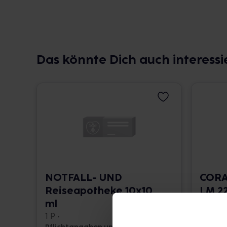
Das könnte Dich auch interessi
NOTFALL- UND
CORA
Reiseapotheke 10x10
LM 22
ml
10 ml •
1 P •