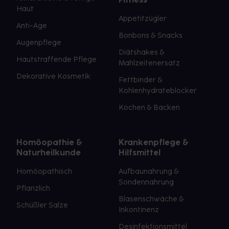
Haut
Appetitzügler
Anti-Age
Bonbons & Snacks
Augenpflege
Diätshakes &
Hautstraffende Pflege
Mahlzeitenersatz
Dekorative Kosmetik
Fettbinder &
Kohlenhydrateblocker
Kochen & Backen
Homöopathie &
Krankenpflege &
Naturheilkunde
Hilfsmittel
Homöopathisch
Aufbaunahrung &
Sondennahrung
Pflanzlich
Blasenschwäche &
Schüßler Salze
Inkontinenz
Desinfektionsmittel