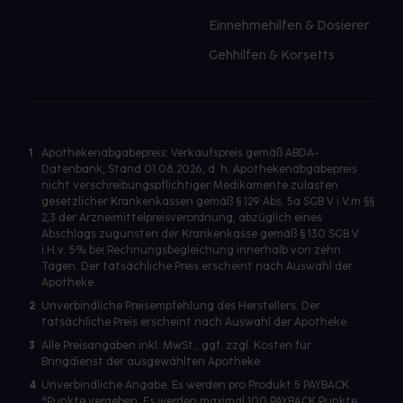
Einnehmehilfen & Dosierer
Gehhilfen & Korsetts
1
Apothekenabgabepreis: Verkaufspreis gemäß ABDA-
Datenbank, Stand 01.08.2026, d. h. Apothekenabgabepreis
nicht verschreibungspflichtiger Medikamente zulasten
gesetzlicher Krankenkassen gemäß § 129 Abs. 5a SGB V i.V.m §§
2,3 der Arzneimittelpreisverordnung, abzüglich eines
Abschlags zugunsten der Krankenkasse gemäß § 130 SGB V
i.H.v. 5% bei Rechnungsbegleichung innerhalb von zehn
Tagen. Der tatsächliche Preis erscheint nach Auswahl der
Apotheke.
2
Unverbindliche Preisempfehlung des Herstellers. Der
tatsächliche Preis erscheint nach Auswahl der Apotheke.
3
Alle Preisangaben inkl. MwSt., ggf. zzgl. Kosten für
Bringdienst der ausgewählten Apotheke.
4
Unverbindliche Angabe. Es werden pro Produkt 5 PAYBACK
°Punkte vergeben. Es werden maximal 100 PAYBACK Punkte