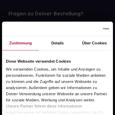
Fragen zu Deiner Bestellung?
Kontakt
FAQ
Zustimmung
Details
Über Cookies
Widerrufsformular
Diese Webseite verwendet Cookies
Wir verwenden Cookies, um Inhalte und Anzeigen zu
personalisieren, Funktionen für soziale Medien anbieten
gesund.de
zu können und die Zugriffe auf unsere Webseite zu
analysieren. Außerdem geben wir Informationen zu
Über uns
Deiner Verwendung unserer Webseite an unsere Partner
Karriere
für soziale Medien, Werbung und Analysen weiter.
Unsere Partner führen diese Informationen
Newsletter
möglicherweise mit weiteren Daten zusammen, die Du