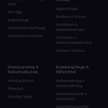
Haut
Appetitzügler
Anti-Age
Bonbons & Snacks
Augenpflege
Diätshakes &
Hautstraffende Pflege
Mahlzeitenersatz
Dekorative Kosmetik
Fettbinder &
Kohlenhydrateblocker
Kochen & Backen
Homöopathie &
Krankenpflege &
Naturheilkunde
Hilfsmittel
Homöopathisch
Aufbaunahrung &
Sondennahrung
Pflanzlich
Blasenschwäche &
Schüßler Salze
Inkontinenz
Desinfektionsmittel