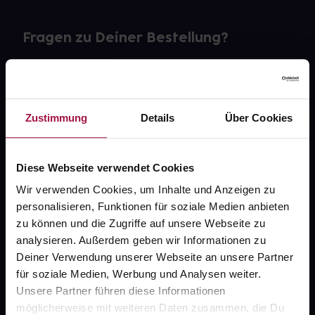
Fragen zu Deiner Bestellung?
Kontakt
FAQ
Zustimmung
Details
Über Cookies
Widerrufsformular
Diese Webseite verwendet Cookies
Wir verwenden Cookies, um Inhalte und Anzeigen zu
personalisieren, Funktionen für soziale Medien anbieten
gesund.de
zu können und die Zugriffe auf unsere Webseite zu
analysieren. Außerdem geben wir Informationen zu
Über uns
Deiner Verwendung unserer Webseite an unsere Partner
Karriere
für soziale Medien, Werbung und Analysen weiter.
Unsere Partner führen diese Informationen
Newsletter
möglicherweise mit weiteren Daten zusammen, die Du