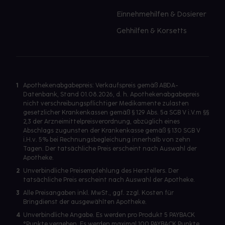
Einnehmehilfen & Dosierer
Gehhilfen & Korsetts
1
Apothekenabgabepreis: Verkaufspreis gemäß ABDA-
Datenbank, Stand 01.08.2026, d. h. Apothekenabgabepreis
nicht verschreibungspflichtiger Medikamente zulasten
gesetzlicher Krankenkassen gemäß § 129 Abs. 5a SGB V i.V.m §§
2,3 der Arzneimittelpreisverordnung, abzüglich eines
Abschlags zugunsten der Krankenkasse gemäß § 130 SGB V
i.H.v. 5% bei Rechnungsbegleichung innerhalb von zehn
Tagen. Der tatsächliche Preis erscheint nach Auswahl der
Apotheke.
2
Unverbindliche Preisempfehlung des Herstellers. Der
tatsächliche Preis erscheint nach Auswahl der Apotheke.
3
Alle Preisangaben inkl. MwSt., ggf. zzgl. Kosten für
Bringdienst der ausgewählten Apotheke.
4
Unverbindliche Angabe. Es werden pro Produkt 5 PAYBACK
°Punkte vergeben. Es werden maximal 100 PAYBACK Punkte