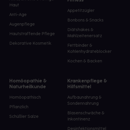
Haut
Appetitzügler
Anti-Age
Bonbons & Snacks
Augenpflege
Diätshakes &
Hautstraffende Pflege
Mahlzeitenersatz
Dekorative Kosmetik
Fettbinder &
Kohlenhydrateblocker
Kochen & Backen
Homöopathie &
Krankenpflege &
Naturheilkunde
Hilfsmittel
Homöopathisch
Aufbaunahrung &
Sondennahrung
Pflanzlich
Blasenschwäche &
Schüßler Salze
Inkontinenz
Desinfektionsmittel