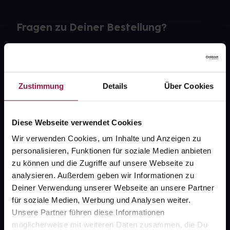
Fragen zu Deiner Bestellung?
Kontakt
FAQ
Zustimmung
Details
Über Cookies
Widerrufsformular
Diese Webseite verwendet Cookies
Wir verwenden Cookies, um Inhalte und Anzeigen zu
personalisieren, Funktionen für soziale Medien anbieten
gesund.de
zu können und die Zugriffe auf unsere Webseite zu
analysieren. Außerdem geben wir Informationen zu
Über uns
Deiner Verwendung unserer Webseite an unsere Partner
Karriere
für soziale Medien, Werbung und Analysen weiter.
Unsere Partner führen diese Informationen
Newsletter
möglicherweise mit weiteren Daten zusammen, die Du