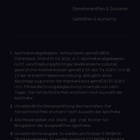
Einnehmehilfen & Dosierer
Gehhilfen & Korsetts
1
Apothekenabgabepreis: Verkaufspreis gemäß ABDA-
Datenbank, Stand 01.08.2026, d. h. Apothekenabgabepreis
nicht verschreibungspflichtiger Medikamente zulasten
gesetzlicher Krankenkassen gemäß § 129 Abs. 5a SGB V i.V.m §§
2,3 der Arzneimittelpreisverordnung, abzüglich eines
Abschlags zugunsten der Krankenkasse gemäß § 130 SGB V
i.H.v. 5% bei Rechnungsbegleichung innerhalb von zehn
Tagen. Der tatsächliche Preis erscheint nach Auswahl der
Apotheke.
2
Unverbindliche Preisempfehlung des Herstellers. Der
tatsächliche Preis erscheint nach Auswahl der Apotheke.
3
Alle Preisangaben inkl. MwSt., ggf. zzgl. Kosten für
Bringdienst der ausgewählten Apotheke.
4
Unverbindliche Angabe. Es werden pro Produkt 5 PAYBACK
°Punkte vergeben. Es werden maximal 100 PAYBACK Punkte