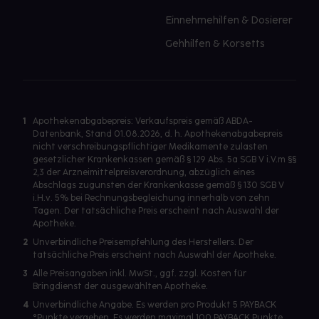
Einnehmehilfen & Dosierer
Gehhilfen & Korsetts
1
Apothekenabgabepreis: Verkaufspreis gemäß ABDA-
Datenbank, Stand 01.08.2026, d. h. Apothekenabgabepreis
nicht verschreibungspflichtiger Medikamente zulasten
gesetzlicher Krankenkassen gemäß § 129 Abs. 5a SGB V i.V.m §§
2,3 der Arzneimittelpreisverordnung, abzüglich eines
Abschlags zugunsten der Krankenkasse gemäß § 130 SGB V
i.H.v. 5% bei Rechnungsbegleichung innerhalb von zehn
Tagen. Der tatsächliche Preis erscheint nach Auswahl der
Apotheke.
2
Unverbindliche Preisempfehlung des Herstellers. Der
tatsächliche Preis erscheint nach Auswahl der Apotheke.
3
Alle Preisangaben inkl. MwSt., ggf. zzgl. Kosten für
Bringdienst der ausgewählten Apotheke.
4
Unverbindliche Angabe. Es werden pro Produkt 5 PAYBACK
°Punkte vergeben. Es werden maximal 100 PAYBACK Punkte