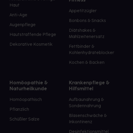
Haut
Appetitzügler
Anti-Age
Bonbons & Snacks
Augenpflege
Diätshakes &
Hautstraffende Pflege
Mahlzeitenersatz
Dekorative Kosmetik
Fettbinder &
Kohlenhydrateblocker
Kochen & Backen
Homöopathie &
Krankenpflege &
Naturheilkunde
Hilfsmittel
Homöopathisch
Aufbaunahrung &
Sondennahrung
Pflanzlich
Blasenschwäche &
Schüßler Salze
Inkontinenz
Desinfektionsmittel