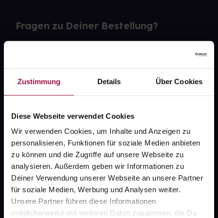
Fragen zu Deiner Bestellung?
Kontakt
FAQ
Zustimmung
Details
Über Cookies
Widerrufsformular
Diese Webseite verwendet Cookies
Wir verwenden Cookies, um Inhalte und Anzeigen zu
personalisieren, Funktionen für soziale Medien anbieten
gesund.de
zu können und die Zugriffe auf unsere Webseite zu
analysieren. Außerdem geben wir Informationen zu
Über uns
Deiner Verwendung unserer Webseite an unsere Partner
Karriere
für soziale Medien, Werbung und Analysen weiter.
Unsere Partner führen diese Informationen
Newsletter
möglicherweise mit weiteren Daten zusammen, die Du