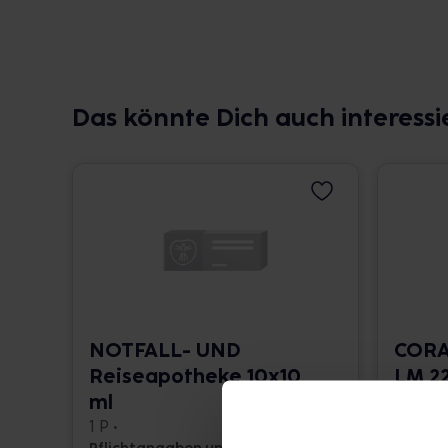
Das könnte Dich auch interessi
NOTFALL- UND
CORA
Reiseapotheke 10x10
LM 22
ml
10 ml •
1 P •