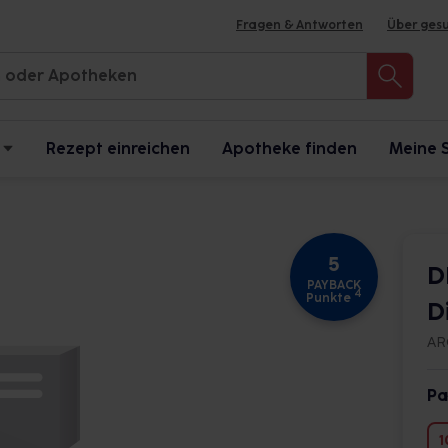
Fragen & Antworten
Über ges
Rezept einreichen
Apotheke finden
Meine 
5
D
PAYBACK
4
Punkte
D
AR
Pa
1