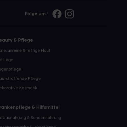
Folge uns!
eauty & Pflege
kne, unreine & fettige Haut
nti-Age
ugenpflege
autstraffende Pflege
ekorative Kosmetik
rankenpflege & Hilfsmittel
ufbaunahrung & Sondennahrung