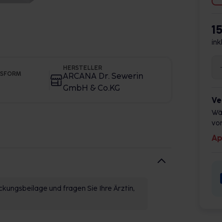
1
ink
HERSTELLER
GSFORM
ARCANA Dr. Sewerin
GmbH & Co.KG
Ve
Wä
vor
Ap
kungsbeilage und fragen Sie Ihre Ärztin,