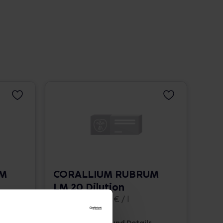
UM
CORALLIUM RUBRUM
LM 20 Dilution
10 ml • 1.662,00 € / l