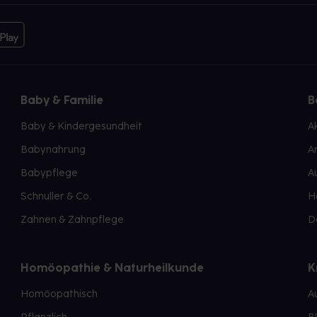
Baby & Familie
B
Baby & Kindergesundheit
A
Babynahrung
A
Babypflege
A
Schnuller & Co.
H
Zahnen & Zahnpflege
D
Homöopathie & Naturheilkunde
K
Homöopathisch
A