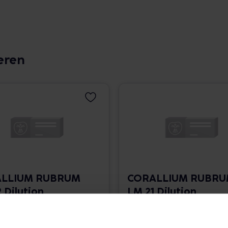
eren
LLIUM RUBRUM
CORALLIUM RUBR
 Dilution
LM 21 Dilution
 1.766,00 € / l
10 ml • 1.766,00 € / l