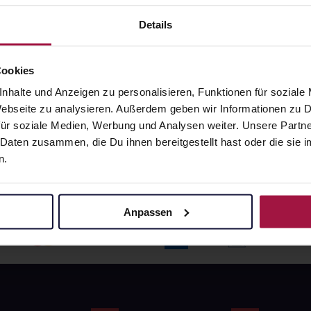
angaben und Details
Pflichtangaben und Details
6
€
17,66
€
Details
1, 3
1, 3
Cookies
nhalte und Anzeigen zu personalisieren, Funktionen für soziale
 Webseite zu analysieren. Außerdem geben wir Informationen zu
ür soziale Medien, Werbung und Analysen weiter. Unsere Partne
 Daten zusammen, die Du ihnen bereitgestellt hast oder die si
n.
Anpassen