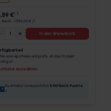
5,59 €
1, 3
l. MwSt. •
1.559,00 € / l
In den Warenkorb
rfügbarkeit
hle eine Apotheke und prüfe, ob das Produkt
rätig ist.
otheke auswählen
Du erhältst voraussichtlich
5 PAYBACK
Punkte
4