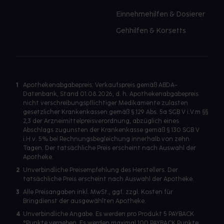
Einnehmehilfen & Dosierer
Gehhilfen & Korsetts
1
Apothekenabgabepreis: Verkaufspreis gemäß ABDA-
Datenbank, Stand 01.08.2026, d. h. Apothekenabgabepreis
nicht verschreibungspflichtiger Medikamente zulasten
gesetzlicher Krankenkassen gemäß § 129 Abs. 5a SGB V i.V.m §§
2,3 der Arzneimittelpreisverordnung, abzüglich eines
Abschlags zugunsten der Krankenkasse gemäß § 130 SGB V
i.H.v. 5% bei Rechnungsbegleichung innerhalb von zehn
Tagen. Der tatsächliche Preis erscheint nach Auswahl der
Apotheke.
2
Unverbindliche Preisempfehlung des Herstellers. Der
tatsächliche Preis erscheint nach Auswahl der Apotheke.
3
Alle Preisangaben inkl. MwSt., ggf. zzgl. Kosten für
Bringdienst der ausgewählten Apotheke.
4
Unverbindliche Angabe. Es werden pro Produkt 5 PAYBACK
°Punkte vergeben. Es werden maximal 100 PAYBACK Punkte