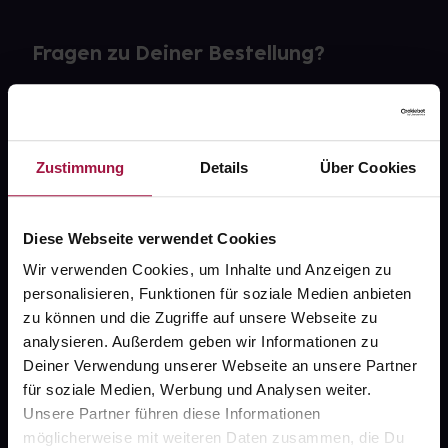
Fragen zu Deiner Bestellung?
Kontakt
FAQ
Zustimmung
Details
Über Cookies
Widerrufsformular
Diese Webseite verwendet Cookies
Wir verwenden Cookies, um Inhalte und Anzeigen zu
personalisieren, Funktionen für soziale Medien anbieten
gesund.de
zu können und die Zugriffe auf unsere Webseite zu
analysieren. Außerdem geben wir Informationen zu
Über uns
Deiner Verwendung unserer Webseite an unsere Partner
Karriere
für soziale Medien, Werbung und Analysen weiter.
Unsere Partner führen diese Informationen
Newsletter
möglicherweise mit weiteren Daten zusammen, die Du