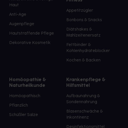
Haut
Appetitzügler
Anti-Age
Bonbons & Snacks
Augenpflege
Diätshakes &
Hautstraffende Pflege
Mahlzeitenersatz
Dekorative Kosmetik
Fettbinder &
Kohlenhydrateblocker
Kochen & Backen
Homöopathie &
Krankenpflege &
Naturheilkunde
Hilfsmittel
Homöopathisch
Aufbaunahrung &
Sondennahrung
Pflanzlich
Blasenschwäche &
Schüßler Salze
Inkontinenz
Desinfektionsmittel